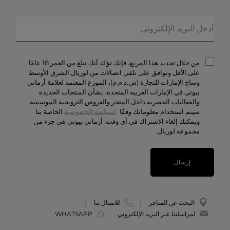
خدمات الشحن والإرجاع
الهدايا
الأسئلة المتكرّرة
المكياج
حالة الطلبيّة
العطور
الخصوصيّة والأمن
أرماني/بريفيه
الشروط والأحكام
من خلال تحديد هذا المربع، فإنك تؤكد أنك تبلغ من العمر 18 عامًا
تواصل معنا
على الأقل وتوافق على تلقي اتصالات من لوريال الشرق الأوسط
وساج الإمارات للتجارة (ش.ذ.م.م)، الموزع المعتمد لعلامة أرماني
الوظائف
بيوتي في الإمارات العربية المتحدة، بشأن المنتجات الجديدة
والفعاليات الحصرية داخل المتجر والعروض الترويجية الموسمية.
سيتم استخدام معلوماتك وفقًا
لسياسة الخصوصية
الخاصة بنا
ويمكنك إلغاء الاشتراك في أي وقت. أرماني بيوتي هي جزء من
مجموعة لوريال.
إرسال
البحث عن المتاجر
للاتصال بنا
لمراسلتنا عبر البريد الإلكتروني
WHATSAPP