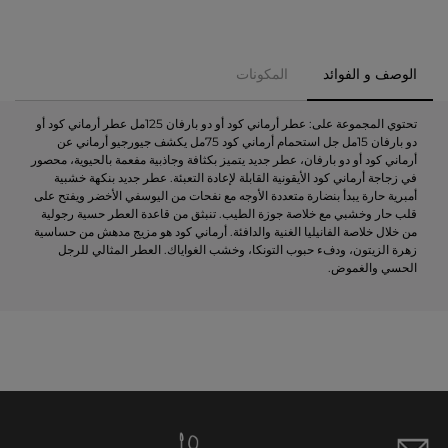
الوصف و الفوائد
المكونات
تحتوي المجموعة على: عطر أرماني كود أو دو بارفان 125مل عطر أرماني كود أو
دو بارفان 15مل جل استحمام أرماني كود 75مل يكشف جيورجيو أرماني عن
أرماني كود أو دو بارفان، عطر جديد يتميز بكثافة وجاذبية مفعمة بالحيوية، محصور
في زجاجة أرماني كود الأيقونية القابلة لإعادة التعبئة. عطر جديد بنكهة خشبية
أمبرية حارة يبدأ بنضارة متعددة الأوجه مع نفحات من اليوسفي الأخضر ويفتح على
قلب حار وخشبي مع خلاصة جوزة الطيب. تنبثق من قاعدة العطر حسية رجولية
من خلال خلاصة الفانيليا الغنية والدافئة. أرماني كود هو مزيج مدهش من حساسية
زهرة الزيتون، ودفء حبوب التونكا، وخشب الغواياك. العطر المثالي للرجل
الحسي والغموض.