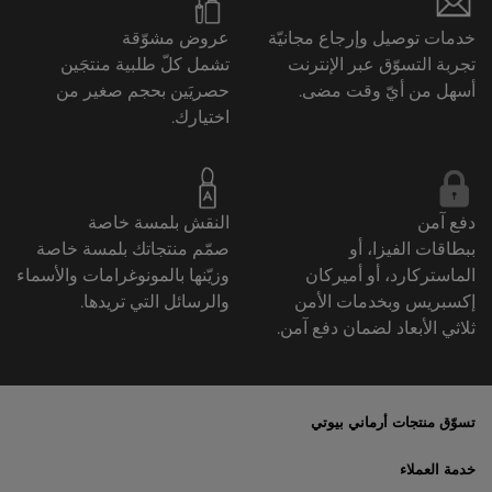
خدمات توصيل وإرجاع مجانيّة
عروض مشوّقة
تجربة التسوّق عبر الإنترنت
تشمل كلّ طلبية منتجَين
أسهل من أيّ وقت مضى.
حصريَين بحجم صغير من
اختيارك.
دفع آمن
النقش بلمسة خاصة
ببطاقات الفيزا، أو
صمّم منتجاتك بلمسة خاصة
الماستركارد، أو أميركان
وزيّنها بالمونوغرامات والأسماء
إكسبريس وبخدمات الأمن
والرسائل التي تريدها.
ثلاثي الأبعاد لضمان دفع آمن.
تسوّق منتجات أرماني بيوتي
الأكثر مبيعاً
خدمة العملاء
العروض الحصريّة