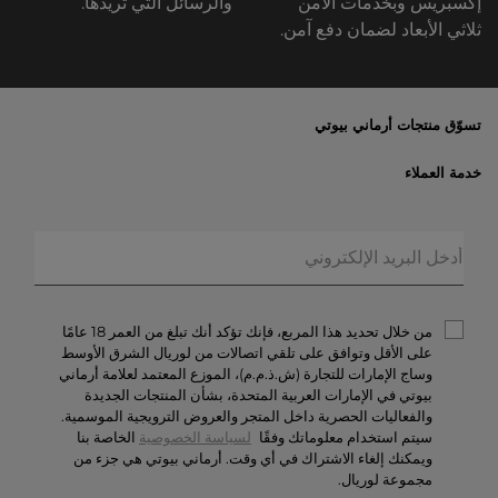
إكسبريس وبخدمات الأمن
والرسائل التي تريدها.
ثلاثي الأبعاد لضمان دفع آمن.
تسوّق منتجات أرماني بيوتي
الأكثر مبيعاً
خدمة العملاء
العروض الحصريّة
خدمات الشحن والإرجاع
الهدايا
الأسئلة المتكرّرة
المكياج
حالة الطلبيّة
العطور
الخصوصيّة والأمن
أرماني/بريفيه
الشروط والأحكام
من خلال تحديد هذا المربع، فإنك تؤكد أنك تبلغ من العمر 18 عامًا
تواصل معنا
على الأقل وتوافق على تلقي اتصالات من لوريال الشرق الأوسط
وساج الإمارات للتجارة (ش.ذ.م.م)، الموزع المعتمد لعلامة أرماني
الوظائف
بيوتي في الإمارات العربية المتحدة، بشأن المنتجات الجديدة
والفعاليات الحصرية داخل المتجر والعروض الترويجية الموسمية.
سيتم استخدام معلوماتك وفقًا
لسياسة الخصوصية
الخاصة بنا
ويمكنك إلغاء الاشتراك في أي وقت. أرماني بيوتي هي جزء من
مجموعة لوريال.