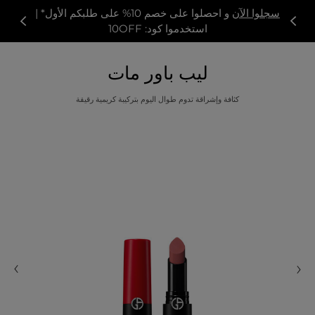
سجلوا الآن
و احصلوا على خصم 10% على طلبكم الأول* |
استخدموا كود: 10OFF
ليب باور مات
كثافة وإشراقة تدوم طوال اليوم بتركيبة كريمية رقيقة