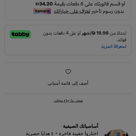
111
112
115
116
400
407
408
أضف إلى قائمة أمنياتي
409
شحن وإرجاع مجاني
603
أساسياتك الصيفية
اختاروا حقيبة فاخرة + ٤ هدايا حصرية