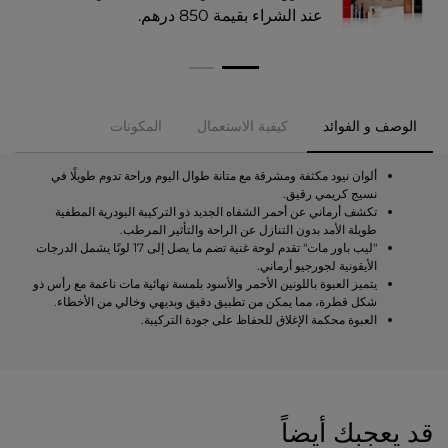
عند الشراء بقيمة 850 درهم.​
الوصف و الفوائد
كيفية الاستعمال
المكونات
ألوان نيود مكثفة ومشرقة مع متانة طوال اليوم وراحة تدوم طويلًا في
نسيج كريمي رقيق.
تكشف أرماني عن أحمر الشفاه الجديد ذو التركيبة البودرية المطفية
طويلة الأمد بدون التنازل عن الراحة والتأثير المرطب.
"ليب باور مات" تقدم لوحة غنية تضم ما يصل إلى 17 لونًا يشمل الدرجات
الأيقونية لجورجيو أرماني.
يتميز العبوة باللونين الأحمر والأسود بلمسة نهائية مات ناعمة مع رأس ذو
شكل قطرة، مما يمكن من تطبيق دقيق وبديهي وخالي من الأخطاء.
العبوة محكمة الإغلاق للحفاظ على جودة التركيبة.
قد يعجبك أيضاً