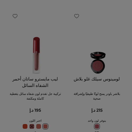
لومينوس سيلك غلو بلاش
ليب مايسترو ساتان أحمر
الشفاه السائل
بلاشر باودر يمنح لونًا طبيعيًا وإشراقة
تركيبة جل تقدم لون شفاه سائل بتغطية
صحية
كاملة ومكثفة
215 د.إ
195 د.إ
يتوفر لون واحد
اختر اللون