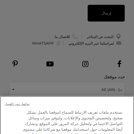
إرسال
البحث عن المتاجر
للاتصال بنا
لمراسلتنا عبر البريد الإلكتروني
WHATSAPP
حدد موقعك
د.إ - AE (AR)
تواصل دون القبول
This site is protected by reCAPTCHA and the Google
Privacy Policy
نستخدم ملفات تعريف الارتباط للسماح لموقعنا بالعمل بشكل
and
Terms of Service
apply.
ابدأ الاختبار
صحيح، ولتخصيص المحتوى والإعلانات، ولتوفير ميزات وسائل
التواصل الاجتماعي ولتحليل حركة المرور على الموقع. ونشارك
أيضًا المعلومات حول استخدامك موقعنا مع شركائنا على مستوى