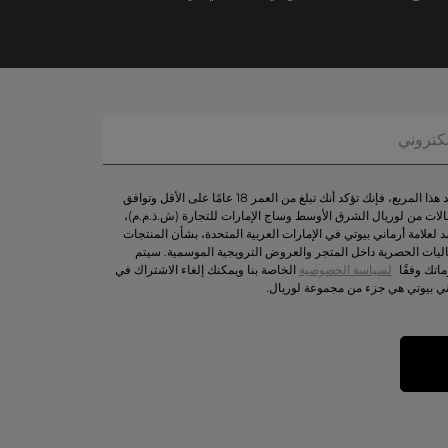
من خلال تحديد هذا المربع، فإنك تؤكد أنك تبلغ من العمر 18 عامًا على الأقل وتوافق
لات من لوريال الشرق الأوسط وساج الإمارات للتجارة (ش.ذ.م.م)،
د لعلامة أرماني بيوتي في الإمارات العربية المتحدة، بشأن المنتجات
اليات الحصرية داخل المتجر والعروض الترويجية الموسمية. سيتم
اتك وفقًا
لسياسة الخصوصية
الخاصة بنا ويمكنك إلغاء الاشتراك في
ني بيوتي هي جزء من مجموعة لوريال.