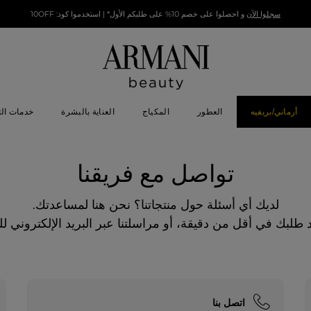
سجلوا الآن
و احصلوا على خصم 10% على طلبكم الأول* | استخدموا كود: 10OFF
أرماني/بريفيه
العطور
المكياج
العناية بالبشرة
خدمات ال
تواصل مع فريقنا
لديك أي أسئلة حول منتجاتنا؟ نحن هنا لمساعدتك.
لبك في أقل من دقيقة، أو مراسلتنا عبر البريد الإلكتروني للحصول
اتصل بنا