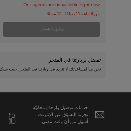
Our agents are unavailable right now
من الساعة 10 صباحًا - 10 مساءً
تواصل بالواتساب
تفضل بزيارتنا في المتجر
نحن هنا لمساعدتك. لا تتردد في زيارتنا في المتجر، حيث سيكو
خدمات توصيل وإرجاع مجانيّة
ع
تجربة التسوّق عبر الإنترنت
ت
أسهل من أيّ وقت مضى.
ح
ا