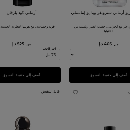
يو أرماني سترونغر ويذ يو إنتانسلي
أرماني كود بارفان
 حار مع الخزامى، خشب العنبر، ولمسة من
قوية وحساسة، مع هويتها العطرية الخشبية
الفانيليا
405 د.إ
525 د.إ
من
من
اختر الحجم
أضف إلى حقيبة التسوق
أضف إلى حقيبة التسوق
قابل للنقش