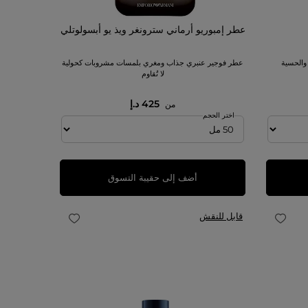
عطر إمبوريو أرماني سترونغر ويذ يو أبسولوتلي
 والحسية
عطر فوجير عنبري جذاب ومغري بلمسات مشروبات كحولية
لا تُقاوم
425 د.إ
من
اختر الحجم
أضف إلى حقيبة التسوق
قابل للنقش