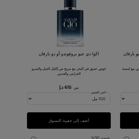
و بارفان
اكوا دي جيو بروفوندو أو دو بارفان
رين مع لمسة
غوص عميق في البحر مع مزيج من إكليل الجبل والسرو
الخزامى والعدس
615 د.إ
من
اختر الحجم
أضف إلى حقيبة التسوق
حسم 30%