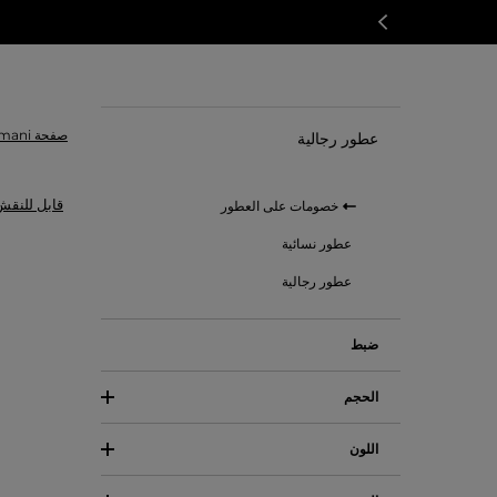
صفحة Armani الرئسية
عطور رجالية
قابل للنقش
خصومات على العطور
عطور نسائية
عطور رجالية
ضبط
الحجم
اللون
(3)
100ml
(3)
50ml