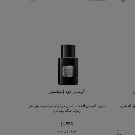
ن
أرماني كود إيليكسير
بل العطري
مزيج دافئ من النفحات العنبريّة والجلدية والحارة، يعبّر عن
رجولة جذّابة وساحرة
550 د.إ
متوفر في حجم