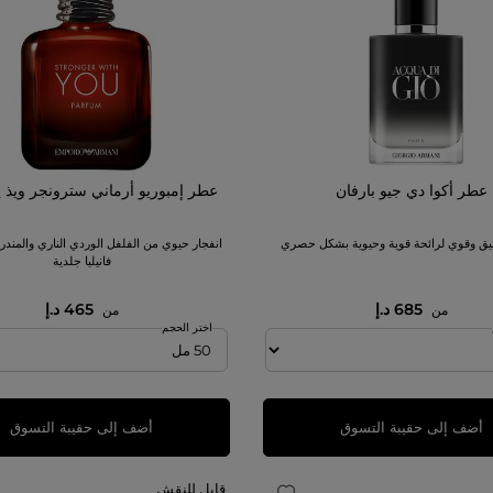
عطر أكوا دي جيو بارفان
عطر إمبوريو أرماني سترونجر ويذ ي
يق وقوي لرائحة قوية وحيوية بشكل حصري
انفجار حيوي من الفلفل الوردي الناري والمند
فانيليا جلدية
685 د.إ
465 د.إ
من
من
اختر الحجم
أضف إلى حقيبة التسوق
أضف إلى حقيبة التسوق
قابل للنقش