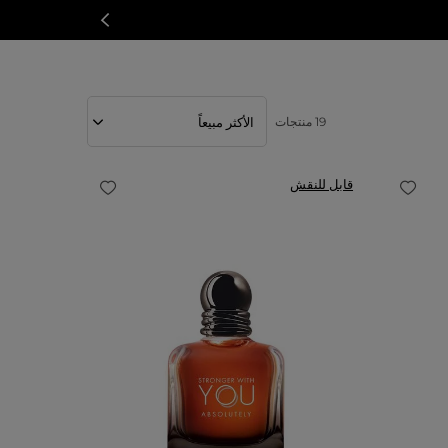
19 منتجات
قابل للنقش