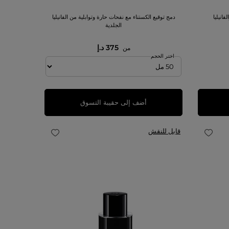
انيليا
دمج توقيع الكستناء مع نفحات حارة وتوابلية من الفانيليا
الجلدية
375 د.إ
من
اختر الحجم
أضف إلى حقيبة التسوق
قابل للنقش