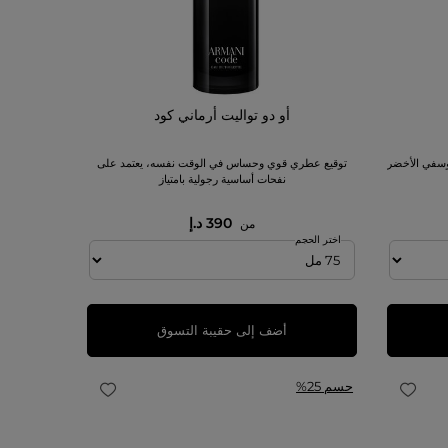
أو دو تواليت أرماني كود
يوسفي الأخضر
توقيع عطري قوي وحساس في الوقت نفسه، يعتمد على
نفحات أساسية رجولية بامتياز
390 د.إ
من
اختر الحجم
أضف إلى حقيبة التسوق
حسم 25%