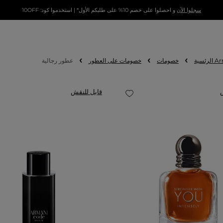
سجلوا الآن
و احصلوا على خصم 10% على طلبكم الأول* | استخدموا كود: 10OFF
خصومات
خصومات على العطور
عطور رجالية
قابل للنقش