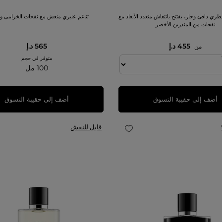
ي دافئ وحار، يفتتح بانتعاش متعدد الأبعاد مع
تناغم عنبري منعش مع نفحات الخزامى والف
نفحات من المندرين الأخضر
455 د.إ
565 د.إ
من
متوفر في حجم
100 مل
أضف إلى حقيبة التسوق
أضف إلى حقيبة التسوق
قابل للنقش