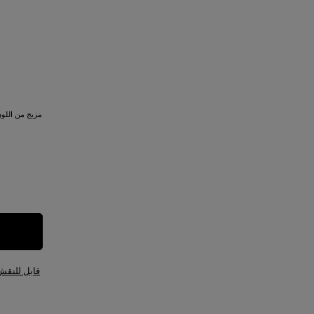
مزيج من اللو
قابل للنقش