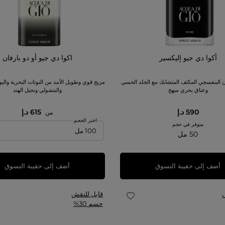
أكوا دي جيو إليكسير
اكوا دي جيو أو دو بارفان
ن البنفسجي المكثف المتشابك مع الجلد الحسي
مزيج قوي وطويل الأمد من النوتات البحرية وال
وعناق بحري مبهج
والبتشولي ونجيل الهند
590 د.إ
615 د.إ
من
اختر الحجم
متوفر في حجم
50 مل
أضف إلى حقيبة التسوق
أضف إلى حقيبة التسوق
قابل للنقش
حسم 30%