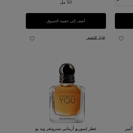
50 مل
أضف إلى حقيبة التسوق
قابل للنقش
آمبر
عطر إمبوريو أرماني سترونغر ويذ يو