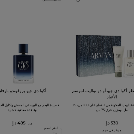
 أكوا دي جيو أو دو تواليت لموسم
أكوا دي جيو بروفوندو بارفا
الأعياد
تحتوي مجموعة الهدايا المكونة من 3 قطع على 100 مل، 15
قصيدة للبحر مع اليوسفي المنعش وإكليل الج
مل، ومزيل عرق 75 مل
وقاعدة معدنية خشبية
530 د.إ
485 د.إ
من
اختر الحجم
متوفر في حجم