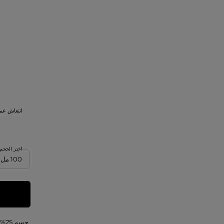
انتعاش عم
اختر الحجم
حسم 25%