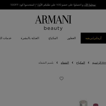
سجلوا الآن
و احصلوا على خصم 10% على طلبكم الأول* | استخدموا كود: 10OFF
أرماني/بريفيه
العطور
المكياج
العناية بالبشرة
خدمات ال
المكياج
الشفاه
بلسم الشفاه