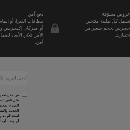
روض مشوّقة
دفع آمن
شمل كلّ طلبية منتجَين
ببطاقات الفيزا، أو الما
صريَين بحجم صغير من
أو أميركان إكسبريس و
ختيارك.
الأمن ثلاثي الأبعاد لضما
آمن.
على تلقي اتصا
الموزع المعتم
الجديدة والفع
استخدام معلوم
أي وقت. أرما