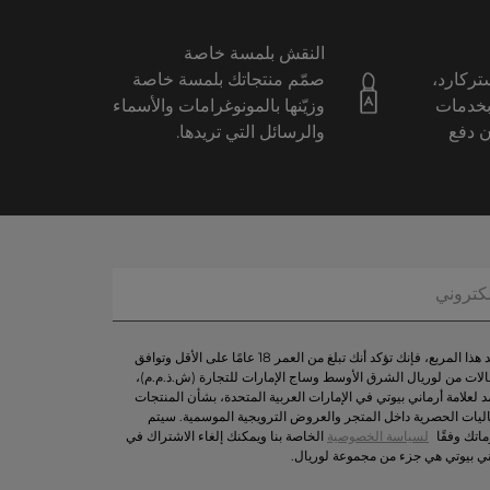
النقش بلمسة خاصة
ستركارد،
صمّم منتجاتك بلمسة خاصة
بخدمات
وزيّنها بالمونوغرامات والأسماء
ن دفع
والرسائل التي تريدها.
من خلال تحديد هذا المربع، فإنك تؤكد أنك تبلغ من العمر 18 عامًا على الأقل وتوافق
لات من لوريال الشرق الأوسط وساج الإمارات للتجارة (ش.ذ.م.م)،
د لعلامة أرماني بيوتي في الإمارات العربية المتحدة، بشأن المنتجات
اليات الحصرية داخل المتجر والعروض الترويجية الموسمية. سيتم
اتك وفقًا
لسياسة الخصوصية
الخاصة بنا ويمكنك إلغاء الاشتراك في
ني بيوتي هي جزء من مجموعة لوريال.