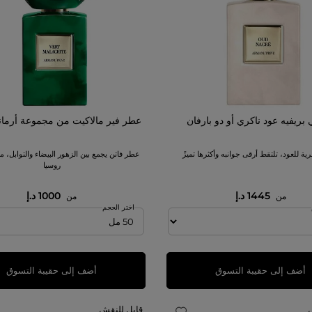
 بريفيه عود ناكري أو دو بارفان
عطر فير مالاكيت من مجموعة أرمان
ة للعود، تلتقط أرقى جوانبه وأكثرها تميزً
عطر فاتن يجمع بين الزهور البيضاء والتوابل،
روسيا
1445 د.إ
1000 د.إ
من
من
اختر الحجم
أضف إلى حقيبة التسوق
أضف إلى حقيبة التسوق
قابل للنقش