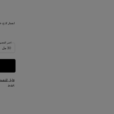
(1)
4
(3)
Male
(1)
4.5
(6)
Unisex
(1)
4.75
انفجار لاذع-
(1)
5
(1)
5.25
اختر الحجم
(1)
5.75
(1)
6
(1)
6.5
(2)
7
قابل للنقش
(1)
7.5
جديد
(2)
8
(1)
8.75
(1)
9