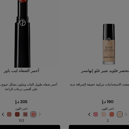
حضر فلويد شير غلو إنهانسر
أحمر الشفاه ليب باور
تعدد الاستخدامات بتركيبة خفيفة لإشراقة ندية
أحمر شفاه طويل الثبات وملون بشكل حيوي، 
على أقصى درجات الراحة
190 د.إ
205 د.إ
اختر اللون
اختر اللون
103
2