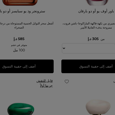
باور أوف يو أو دو بارفان
سترونجر وذ يو سبايسز أو دو با
عصيري من نكهة فاكهة الماراكوجا–باشن فروت،
أشعل سحر التوابل الحسية المستوحاة من درجات
ممزوجة بدفء الفانيلا الآسِر.
الصحراء
305 د.إ
585 د.إ
من
متوفر في حجم
100 مل
أضف إلى حقيبة التسوق
أضف إلى حقيبة التسوق
قابل للنقش
جربها أولاً