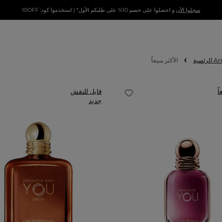
سجلوا الآن
و احصلوا على خصم 10% على طلبكم الأول* | استخدموا كود: 10OFF
الأكثر مبيعاً
ً
قابل للنقش
جديد