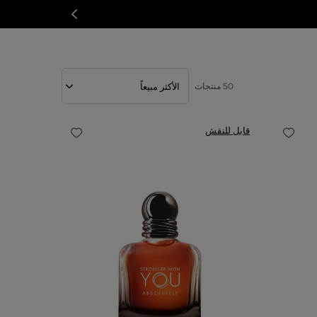
50 منتجات
قابل للنقش