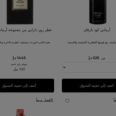
أرماني كود بارفان
عطر روز دارابي من مجموعة أرماني
سة، مع هويتها العطرية الخشبية والحسية
تحية فاخرة لوردة دمشقية عطرية فاخرة وغن
525 د.إ
1445 د.إ
من
متوفر في حجم
100 مل
أضف إلى حقيبة التسوق
أضف إلى حقيبة التسوق
ً
الأفضل مبيعاً