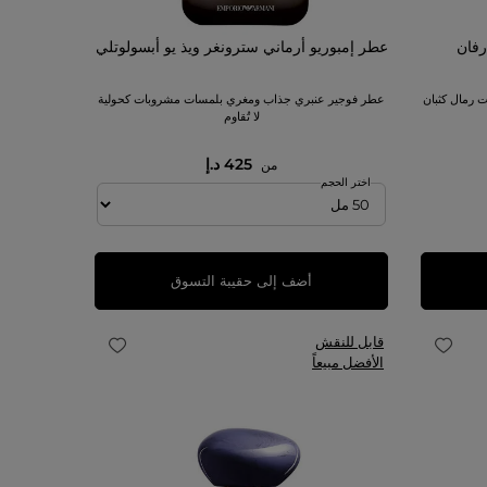
رفان
عطر إمبوريو أرماني سترونغر ويذ يو أبسولوتلي
 رمال كثبان
عطر فوجير عنبري جذاب ومغري بلمسات مشروبات كحولية
لا تُقاوم
425 د.إ
من
اختر الحجم
أضف إلى حقيبة التسوق
قابل للنقش
الأفضل مبيعاً