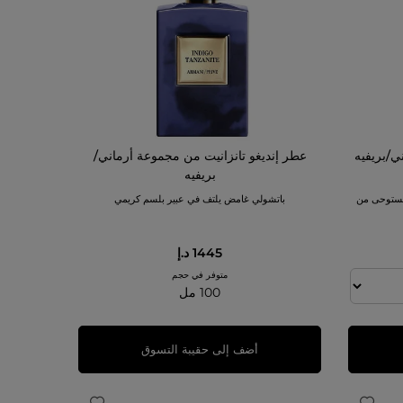
ي/بريفيه
عطر إنديغو تانزانيت من مجموعة أرماني/
بريفيه
 مستوحى من
باتشولي غامض يلتف في عبير بلسم كريمي
1445 د.إ
متوفر في حجم
100 مل
أضف إلى حقيبة التسوق