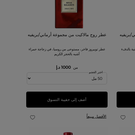
/بريفيه
عطر روج مالاكيت من مجموعة أرماني/بريفيه
ية بالدفء
عطر توبيروز فاخر، مستوحى من روسيا، في زجاجة حمراء
أشبه بالحجر الكريم
1000 د.إ
من
اختر الحجم
أضف إلى حقيبة التسوق
الأفضل مبيعاً