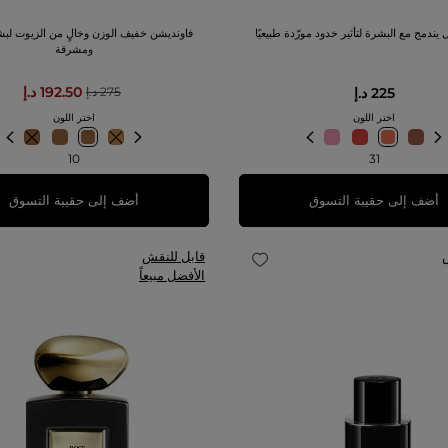
يندمج مع البشرة لتأثير خدود مورّدة طبيعيًا
فاونديشن خفيف الوزن وخالٍ من الزيوت لبش
ومشرقة
192.50 د.إ
225 د.إ
275 د.إ
اختر اللون
اختر اللون
10
31
أضف إلى حقيبة التسوق
أضف إلى حقيبة التسوق
قابل للنقش
الأفضل مبيعاً