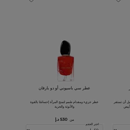
عطر سي باسيوني أو دو بارفان
ل أن تستقر
عطر جريء ومقدام صُمم لتمنح المرأة إحساسًا بالقوة
أبيض
والأنوثة والحرية
530 د.إ
من
اختر الحجم