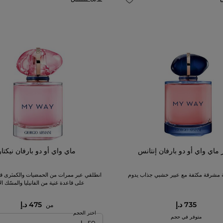
ماي واي أو دو بارفان إنتانس
ماي واي أو دو بارفان نيكتار
ة مشرقة مكثفة مع عبير خشبي جذاب يدوم
انطلقي عبر ممرات من الحمضيات والكمثرى قب
على قاعدة غنية من الفانيليا والمسّك ال
735 د.إ
475 د.إ
من
اختر الحجم
متوفر في حجم