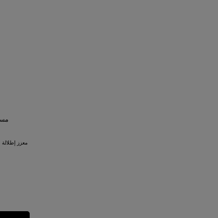
مست
معزز إطلالة م