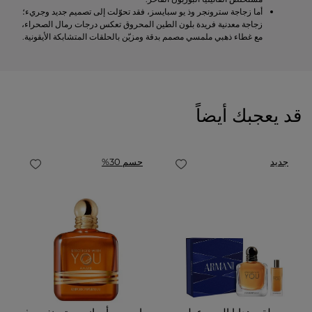
أما زجاجة سترونجر وذ يو سبايسز، فقد تحوّلت إلى تصميم جديد وجريء؛
زجاجة معدنية فريدة بلون الطين المحروق تعكس درجات رمال الصحراء،
مع غطاء ذهبي ملمسي مصمم بدقة ومزيّن بالحلقات المتشابكة الأيقونية.
قد يعجبك أيضاً
جديد
حسم 30%