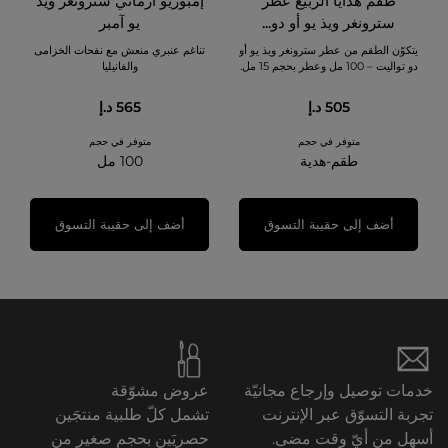
طقم هدايا الربيع عطر
إمبوريو أرماني سترونغر ويذ
سترونغر ويذ يو أو دو...
يو آمبر
يتكوّن الطقم من عطر سترونغر ويذ يو أو
تناغم عنبري منعش مع نفحات الخزامى
دو تواليت – 100 مل وعطر بحجم 15 مل.
والفانيليا
505 د.إ
565 د.إ
متوفر في حجم
متوفر في حجم
طقم-هدية
100 مل
أضف إلى حقيبة التسوق
أضف إلى حقيبة التسوق
خدمات توصيل وإرجاع مجانيّة
عروض مشوّقة
تجربة التسوّق عبر الإنترنت
تشمل كلّ طلبية منتجَين
أسهل من أيّ وقت مضى.
حصريَين بحجم صغير من