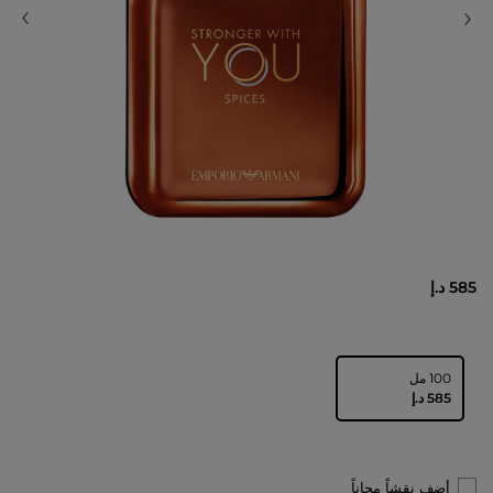
585 د.إ
100 مل
⁦585⁩ د.إ
أضف نقشاً مجاناً