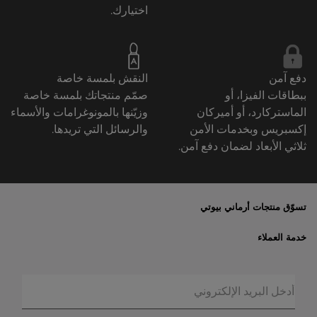
اختيارك.
دفع آمن
النقش بلمسة خاصة
ببطاقات الفيزا، أو
صمّم منتجاتك بلمسة خاصة
الماستركارد، أو أميركان
وزيّنها بالمونوغرامات والأسماء
إكسبريس وبخدمات الأمن
والرسائل التي تريدها.
ثلاثي الأبعاد لضمان دفع آمن.
تسوّق منتجات أرماني بيوتي
الأكثر مبيعاً
خدمة العملاء
العروض الحصريّة
خدمات الشحن والإرجاع
الهدايا
الأسئلة المتكرّرة
المكياج
حالة الطلبيّة
العطور
الخصوصيّة والأمن