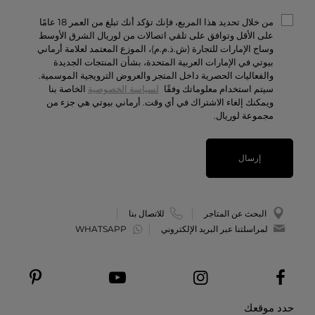
أرماني/بريفيه
الشروط والأحكام
من خلال تحديد هذا المربع، فإنك تؤكد أنك تبلغ من العمر 18 عامًا
تواصل معنا
على الأقل وتوافق على تلقي اتصالات من لوريال الشرق الأوسط
وساج الإمارات للتجارة (ش.ذ.م.م)، الموزع المعتمد لعلامة أرماني
الوظائف
بيوتي في الإمارات العربية المتحدة، بشأن المنتجات الجديدة
والفعاليات الحصرية داخل المتجر والعروض الترويجية الموسمية.
سيتم استخدام معلوماتك وفقًا
لسياسة الخصوصية
الخاصة بنا
ويمكنك إلغاء الاشتراك في أي وقت. أرماني بيوتي هي جزء من
مجموعة لوريال.
إرسال
البحث عن المتاجر
للاتصال بنا
لمراسلتنا عبر البريد الإلكتروني
WHATSAPP
حدد موقعك