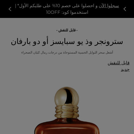
سجلوا الآن
و احصلوا على خصم 10% على طلبكم الأول* |
استخدموا كود: 10OFF
قابل للنقش
سترونجر وذ يو سبايسز أو دو بارفان
أشعل سحر التوابل الحسية المستوحاة من درجات رمال كثبان الصحراء
قابل للنقش
جديد