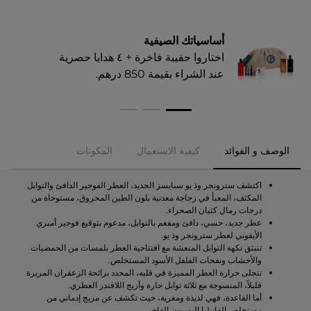
أساسياتك الصيفية
اختاروا حقيبة فاخرة + ٤ هدايا حصرية
عند الشراء بقيمة 850 درهم.​
الوصف و الفوائد
كيفية الاستعمال
المكونات
اكتشف سترونجر وذ يو سبايسز الجديد، العطر الفوجير الدافئ والتوابل
المكثف، المعبأ في زجاجة معدنية بلون الطين المحروق، مستوحاة من
درجات رمال كثبان الصحراء.
عطر جديد، حسي، دافئ ومفعم بالتوابل، مدعوم بتوقيع فوجير أمبري
الأيقوني لعطر سترونجر وذ يو.
تنبثق نكهة التوابل المنعشة مع افتتاحية العطر بلمسات من الحمضيات
والأخشاب ونفحات الفلفل الأسود المستخلص.
تتجلى حرارة العطر المميزة في قلبه، المحدد برائحة الزعفران المريرة
قليلاً، المنسوجة مع ثلاثة توابل حارة وأريج اللافندر العطري.
أما القاعدة، فهي لذيذة ومغرية، حيث تكشف عن مزيج إدماني من
مستخلص الفانيليا البوربون الفاخر.