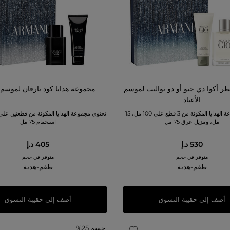
 أكوا دي جيو أو دو تواليت لموسم
مجموعة هدايا كود بارفان لموسم ا
الأعياد
تحتوي مجموعة الهدايا المكونة من 3 قطع على 100 مل، 15
مل، ومزيل عرق 75 مل
استحمام 75 مل
530 د.إ
405 د.إ
متوفر في حجم
متوفر في حجم
طقم-هدية
طقم-هدية
أضف إلى حقيبة التسوق
أضف إلى حقيبة التسوق
حسم 25%