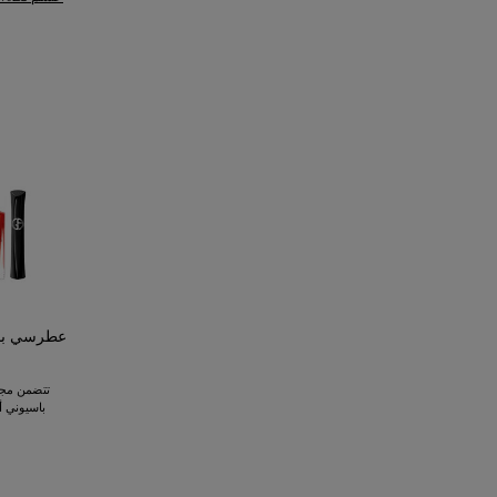
عطرسي باس
تتضمن مجم
باسيوني أو دو بارفان 0