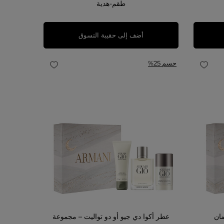
طقم-هدية
أضف إلى حقيبة التسوق
حسم 25%
ان
عطر أكوا دي جيو أو دو تواليت – مجموعة