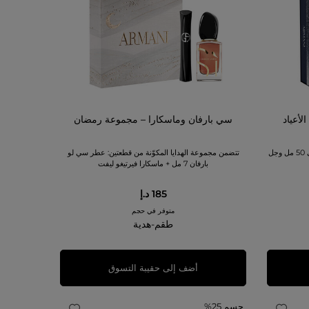
لأعياد
سي بارفان وماسكارا – مجموعة رمضان
تحتوي مجموعة الهدايا المكونة من قطعتين على 50 مل وجل
تتضمن مجموعة الهدايا المكوّنة من قطعتين: عطر سي لو
بارفان 7 مل + ماسكارا فيرتيغو ليفت
185 د.إ
متوفر في حجم
طقم-هدية
أضف إلى حقيبة التسوق
حسم 25%