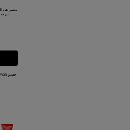
تتضمن هذه ال
بالدرجة 53 وبلاشر تشيك تينت شاين بالدرجة 53S
حسم 25%