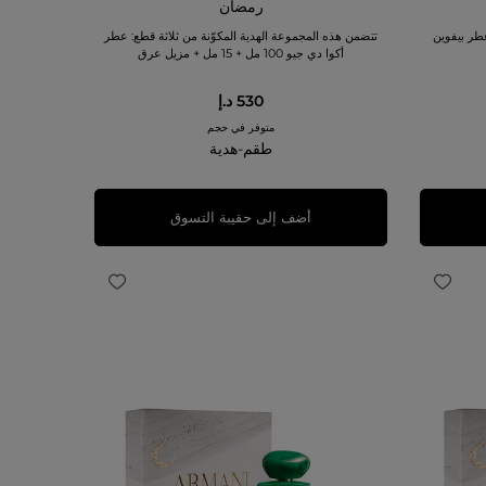
رمضان
طر بيفوين
تتضمن هذه المجموعة الهدية المكوّنة من ثلاثة قطع: عطر
أكوا دي جيو 100 مل + 15 مل + مزيل عرق
530 د.إ
متوفر في حجم
طقم-هدية
أضف إلى حقيبة التسوق