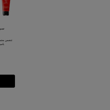
سي 
تتضمن مجمو
باسيوني 100 مل 