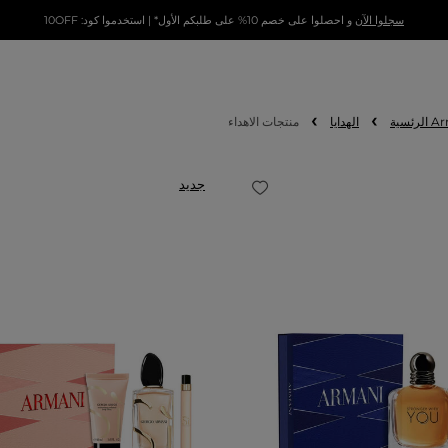
سجلوا الآن
و احصلوا على خصم 10% على طلبكم الأول* | استخدموا كود: 10OFF
الهدايا
منتجات الاهداء
جديد