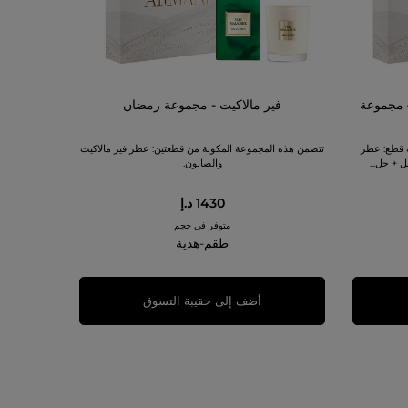
– مجموعة
فير مالاكيت - مجموعة رمضان
ة قطع: عطر
تتضمن هذه المجموعة المكونة من قطعتين: عطر فير مالاكيت
والصابون.
1430 د.إ
متوفر في حجم
طقم-هدية
أضف إلى حقيبة التسوق