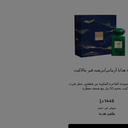
هدايا أرماني/بريفيه فير مالاكيت
موعة الفاخرة المكونة من قطعتين عطر فيرت
 بحجم 50 مل مع شمعة معطّرة
1445 د.إ
متوفر في حجم
طقم-هدية