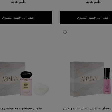
طقم-هدية
طقم-هدية
أضف إلى حقيبة التسوق
أضف إلى حقيبة التسوق
مضان – بلاشر تشيك تينت وبلاشر
بيفوين سوتشو - مجموعة رمض