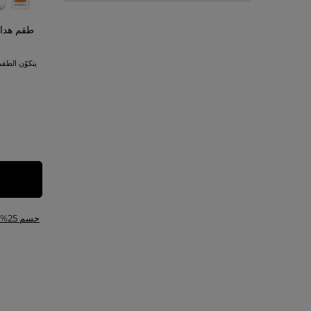
طقم هدايا
حسم 25%