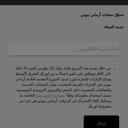
تسوّق منتجات أرماني بيوتي
الأكثر مبيعاً
خدمة العملاء
العروض الحصريّة
خدمات الشحن والإرجاع
الهدايا
الأسئلة المتكرّرة
المكياج
حالة الطلبيّة
العطور
الخصوصيّة والأمن
أرماني/بريفيه
الشروط والأحكام
من خلال تحديد هذا المربع، فإنك تؤكد أنك تبلغ من العمر 18 عامًا
تواصل معنا
على الأقل وتوافق على تلقي اتصالات من لوريال الشرق الأوسط
وساج الإمارات للتجارة (ش.ذ.م.م)، الموزع المعتمد لعلامة أرماني
الوظائف
بيوتي في الإمارات العربية المتحدة، بشأن المنتجات الجديدة
والفعاليات الحصرية داخل المتجر والعروض الترويجية الموسمية.
سيتم استخدام معلوماتك وفقًا
لسياسة الخصوصية
الخاصة بنا
ويمكنك إلغاء الاشتراك في أي وقت. أرماني بيوتي هي جزء من
مجموعة لوريال.
إرسال