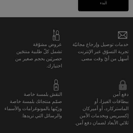
البدء
خدمات توصيل وإرجاع مجانيّة
عروض مشوّقة
تجربة التسوّق عبر الإنترنت
تشمل كلّ طلبية منتجَين
أسهل من أيّ وقت مضى.
حصريَين بحجم صغير من
اختيارك.
دفع آمن
النقش بلمسة خاصة
ببطاقات الفيزا، أو
صمّم منتجاتك بلمسة خاصة
الماستركارد، أو أميركان
وزيّنها بالمونوغرامات والأسماء
إكسبريس وبخدمات الأمن
والرسائل التي تريدها.
ثلاثي الأبعاد لضمان دفع آمن.