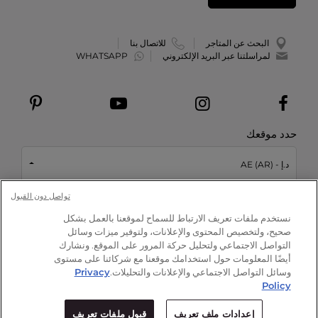
البحث عن المتاجر
للاتصال بنا
لمراسلتنا عبر البريد الإلكتروني
WHATSAPP
حدد موقعك
د.إ - AE (AR)
تواصل دون القبول
This site is protected by reCAPTCHA and the Google
Privacy Policy
نستخدم ملفات تعريف الارتباط للسماح لموقعنا بالعمل بشكل
and
Terms of Service
apply.
صحيح، ولتخصيص المحتوى والإعلانات، ولتوفير ميزات وسائل
التواصل الاجتماعي ولتحليل حركة المرور على الموقع. ونشارك
أيضًا المعلومات حول استخدامك موقعنا مع شركائنا على مستوى
وسائل التواصل الاجتماعي والإعلانات والتحليلات.
Privacy
© علامة أرماني بيوتي
2026
Policy
الشروط والأحكام
-
خريطة الموقع
-
سياسة حماية
-
إعدادات ملف تعريف
إعدادات ملف تعريف
قبول ملفات تعريف