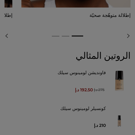
إطلالة متوهّجة صحيّة
إطلالة 
الروتين المثالي
فاونديشن لومينوس سيلك
192.50 د.إ
275 د.إ
كونسيلر لومينوس سيلك
210 د.إ