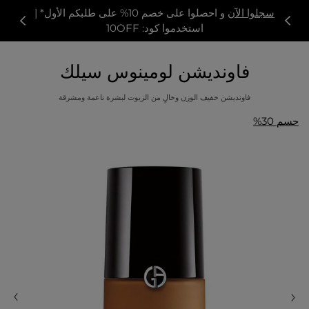
سجلوا الآن
و احصلوا على خصم 10% على طلبكم الأول* |
استخدموا كود: 10OFF
فاونديشن لومينوس سيلك
فاونديشن خفيف الوزن وخالٍ من الزيوت لبشرة ناعمة ومشرقة
حسم 30%