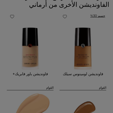
الفاونديشن الأخرى من أرماني
حسم 30%
ا
ا
ت
فاونديشن لومينوس سيلك
فاونديشن باور فابريك+
ا
القوام
القوام
م
ض
ا