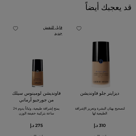
قد يعجبك أيضاً
قابل للنقش
جديد
ديزاينر جلو فاونديشن
فاونديشن لومينوس سيلك
من جورجيو أرماني
لتصحيح بهتان البشرة وتعزيز الإشراقة
يمنح إشراقة طبيعية، وثباتاً يدوم 24
الطبيعية لها
ساعة بتركيبة خفيفة الوزن
310 د.إ
275 د.إ