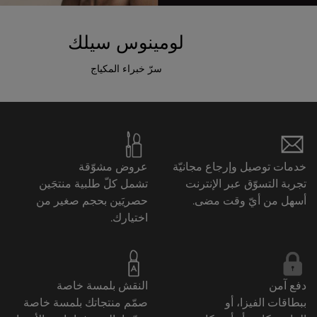
لومينوس سيلك
سرّ خبراء المكياج
خدمات توصيل وإرجاع مجانيّة
عروض مشوّقة
تجربة التسوّق عبر الإنترنت
تشمل كلّ طلبية منتجَين
أسهل من أيّ وقت مضى.
حصريَين بحجم صغير من
اختيارك.
دفع آمن
النقش بلمسة خاصة
ببطاقات الفيزا، أو
صمّم منتجاتك بلمسة خاصة