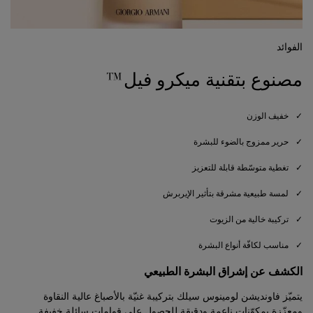
الفوائد
مصنوع بتقنية ميكرو فيل™
خفيف الوزن
حرير ممزوج بالضوء للبشرة
تغطية متوسّطة قابلة للتعزيز
لمسة طبيعية مشرقة بتأثير الإيربرش
تركيبة خالية من الزيوت
مناسب لكافّة أنواع البشرة
الكشف عن إشراق البشرة الطبيعي
يتميّز فاونديشن لومينوس سيلك بتركيبة غنيّة بالأصباغ عالية النقاوة
ومعزّزة بمكوّنات ناعمة ودقيقة للحصول على قوامات سائلة خفيفة