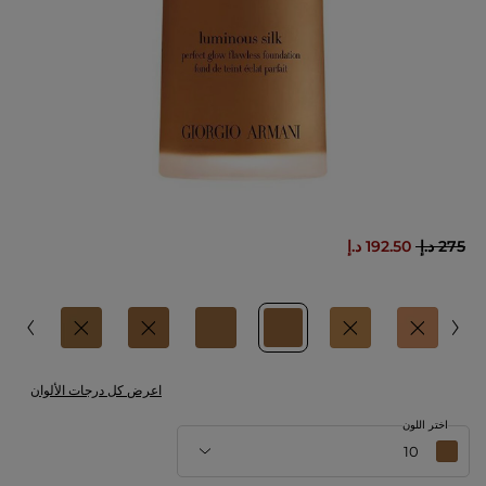
275 د.إ
192.50 د.إ
اعرض كل درجات الألوان
اختر اللون
10