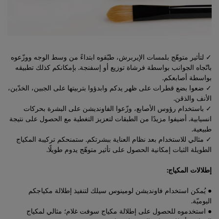
✓ لتأثير متوهّج بلمسات الإيربرش، طبّقوه ابتداءً من وسط الوجه ووزّعوه
باتّجاه الجوانب بواسطة فرشاة توزيع أو إسفنجة. بإمكانكم كذلك تطبيقه
بواسطة أصابعكم.
✓ ضعوا بضع قطرات على ظهر يدكم وابدؤوا بتربيتها على الجبين، الخدّين،
الأنف والذقن.
✓ باستخدام رؤوس الأصابع، وزّعوا الفاونديشن على البشرة بحركات
انسيابية. أضيفوا مزيدًا من الطبقات لتعزيز التغطية مع الحصول على نتيجة
طبيعية.
✓ مثالي للاستخدام بعد نظام العناية ببشرتكم. ستمنحكم تركيبة المكياج
الطويلة الثبات إمكانية الحصول على تأثير متوهّج يدوم طويلًا.
إطلالات المكياج:
● يُمكن استخدام فاونديشن لومينوس سيلك لتنفيذ إطلالة مكياجكم
اليوميّة.
● استخدموه للحصول على إطلالة مكياج سوفت غلام؛ مثالي لمكياج