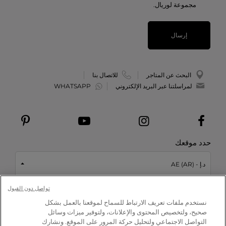
مجموعة لوريال.
إرسال
البحث عن المتاجر
للاتصال بنا
لمراسلتنا عبر البريد الإلكتروني
WHATSAPP
حدد موقعك
د.إ - AE (AR)
تواصل دون القبول
This site is protected by reCAPTCHA and the Google
Privacy Policy
نستخدم ملفات تعريف الارتباط للسماح لموقعنا بالعمل بشكل
and
Terms of Service
apply.
ابدأ الاختبار
صحيح، ولتخصيص المحتوى والإعلانات، ولتوفير ميزات وسائل
التواصل الاجتماعي ولتحليل حركة المرور على الموقع. ونشارك