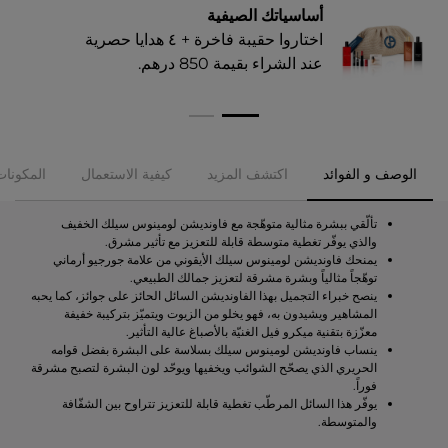
6.25
أساسياتك الصيفية
اختاروا حقيبة فاخرة + ٤ هدايا حصرية
7
عند الشراء بقيمة 850 درهم.​
7.5
7.8
8.25
الوصف و الفوائد
اكتشف المزيد
كيفية الاستعمال
المكونات
8.75
تألّقي ببشرة مثالية متوهّجة مع فاونديشن لومينوس سيلك الخفيف
10
والذي يوفّر تغطية متوسطة قابلة للتعزيز مع تأثير مشرق.
يمنحك فاونديشن لومينوس سيلك الأيقوني من علامة جورجيو أرماني
توهّجاً مثالياً وبشرة مشرقة لتعزيز جمالك الطبيعي.
11
ينصح خبراء التجميل بهذا الفاونديشن السائل الحائز على جوائز، كما يحبه
المشاهير ويشيدون به، فهو يخلو من الزيوت ويتميّز بتركيبة خفيفة
11.5
معزّزة بتقنية ميكرو فيل الغنيّة بالأصباغ عالية التأثير.
ينساب فاونديشن لومينوس سيلك بسلاسة على البشرة بفضل قوامه
11.75
الحريري الذي يصحّح الشوائب ويخفيها ويوحّد لون البشرة لتصبح مشرقة
فوراً.
13.25
يوفّر هذا السائل المرطّب تغطية قابلة للتعزيز تتراوح بين الشفّافة
والمتوسطة.​
14