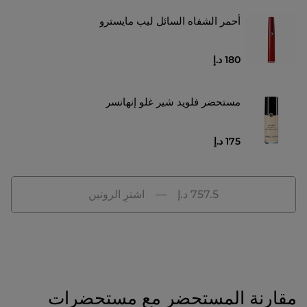
أحمر الشفاه السائل ليب مايسترو
180 د.إ
مستحضر فلويد شير غلو إنهانسر
175 د.إ
⁦757.5⁩ د.إ
اشترِ الروتين
مقارنة المستحضر مع مستحضرات