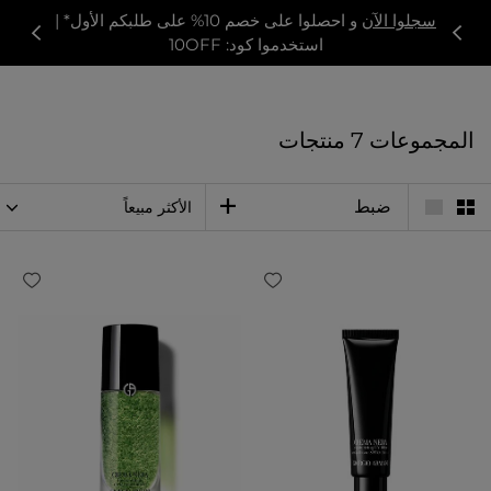
سجلوا الآن
و احصلوا على خصم 10% على طلبكم الأول* |
استخدموا كود: 10OFF
المجموعات
7 منتجات
ضبط