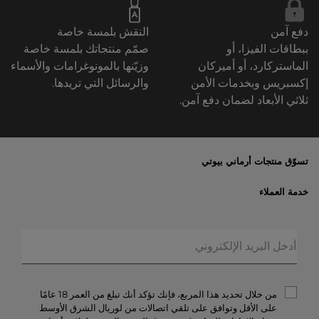
دفع آمن
النقش بلمسة خاصة
ببطاقات الفيزا، أو
صمّم منتجاتك بلمسة خاصة
الماستركارد، أو أميركان
وزيّنها بالمونوغرامات والأسماء
إكسبريس وبخدمات الأمن
والرسائل التي تريدها.
ثلاثي الأبعاد لضمان دفع آمن.
تسوّق منتجات أرماني بيوتي
الأكثر مبيعاً
خدمة العملاء
العروض الحصريّة
خدمات الشحن والإرجاع
الهدايا
الأسئلة المتكرّرة
المكياج
حالة الطلبيّة
العطور
الخصوصيّة والأمن
أرماني/بريفيه
الشروط والأحكام
من خلال تحديد هذا المربع، فإنك تؤكد أنك تبلغ من العمر 18 عامًا
تواصل معنا
على الأقل وتوافق على تلقي اتصالات من لوريال الشرق الأوسط