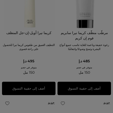
مرطّب منظّف كريما نيرا سابريم
كريما نيرا أويل-إن-جل المنظف
فوم إن كريم
رغوة خفيفة وناعمة للغاية تناسب جميع أنواع
التنظيف العميق من طقوس كريما نيرا للحصول
البشرة وتمنح وضوحًا وانتعاشًا
على راحة قصوى
485 د.إ
495 د.إ
متوفر في حجم
متوفر في حجم
150 مل
150 مل
أضف إلى حقيبة التسوق
أضف إلى حقيبة التسوق
جديد
جديد