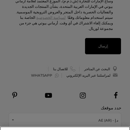
وساج الإمارات للتجارة (ش.ذ.م.م)، الموزع المعتمد لعلامة أرماني
الوظائف
بيوتي في الإمارات العربية المتحدة، بشأن المنتجات الجديدة
والفعاليات الحصرية داخل المتجر والعروض الترويجية الموسمية.
سيتم استخدام معلوماتك وفقًا
لسياسة الخصوصية
الخاصة بنا
ويمكنك إلغاء الاشتراك في أي وقت. أرماني بيوتي هي جزء من
مجموعة لوريال.
إرسال
البحث عن المتاجر
للاتصال بنا
لمراسلتنا عبر البريد الإلكتروني
WHATSAPP
حدد موقعك
د.إ - AE (AR)