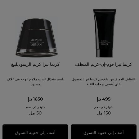
كريما نيرا فوم-إن-كريم المنظف
كريما نيرا كريم الريموديلينغ
التنظيف العميق من طقوس كريما نيرا للحصول
بلسم متحوّل لنحت ملامح الوجه في غلاف
على أقصى درجات النقاء
مشدود.
495 د.إ
1650 د.إ
متوفر في حجم
متوفر في حجم
150 مل
50 مل
أضف إلى حقيبة التسوق
أضف إلى حقيبة التسوق