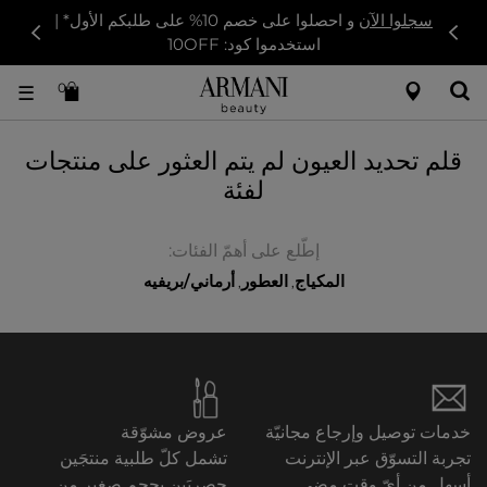
سجلوا الآن
و احصلوا على خصم 10% على طلبكم الأول* |
استخدموا كود: 10OFF
0
☰
قلم تحديد العيون لم يتم العثور على منتجات
لفئة
إطّلع على أهمّ الفئات:
المكياج
العطور
أرماني/بريفيه
,
,
خدمات توصيل وإرجاع مجانيّة
عروض مشوّقة
تجربة التسوّق عبر الإنترنت
تشمل كلّ طلبية منتجَين
أسهل من أيّ وقت مضى.
حصريَين بحجم صغير من