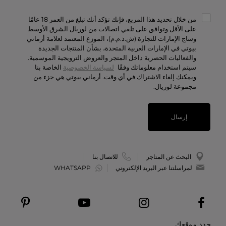
الخصوصيّة والأمن
أرماني/بريفيه
الشروط والأحكام
من خلال تحديد هذا المربع، فإنك تؤكد أنك تبلغ من العمر 18 عامًا
تواصل معنا
على الأقل وتوافق على تلقي اتصالات من لوريال الشرق الأوسط
وساج الإمارات للتجارة (ش.ذ.م.م)، الموزع المعتمد لعلامة أرماني
الوظائف
بيوتي في الإمارات العربية المتحدة، بشأن المنتجات الجديدة
والفعاليات الحصرية داخل المتجر والعروض الترويجية الموسمية.
سيتم استخدام معلوماتك وفقًا
لسياسة الخصوصية
الخاصة بنا
ويمكنك إلغاء الاشتراك في أي وقت. أرماني بيوتي هي جزء من
مجموعة لوريال.
إرسال
البحث عن المتاجر
للاتصال بنا
لمراسلتنا عبر البريد الإلكتروني
WHATSAPP
حدد موقعك