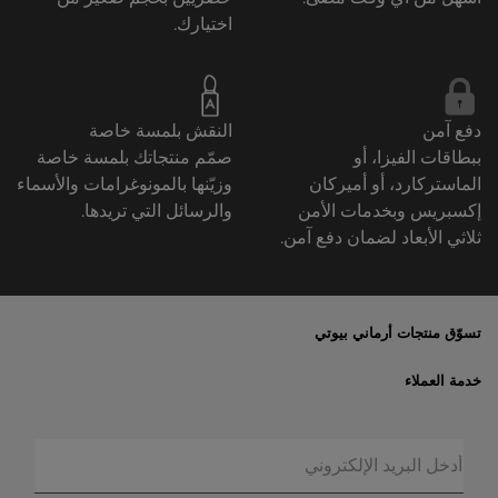
اختيارك.
دفع آمن
النقش بلمسة خاصة
ببطاقات الفيزا، أو
صمّم منتجاتك بلمسة خاصة
الماستركارد، أو أميركان
وزيّنها بالمونوغرامات والأسماء
إكسبريس وبخدمات الأمن
والرسائل التي تريدها.
ثلاثي الأبعاد لضمان دفع آمن.
تسوّق منتجات أرماني بيوتي
الأكثر مبيعاً
خدمة العملاء
العروض الحصريّة
خدمات الشحن والإرجاع
الهدايا
الأسئلة المتكرّرة
المكياج
حالة الطلبيّة
العطور