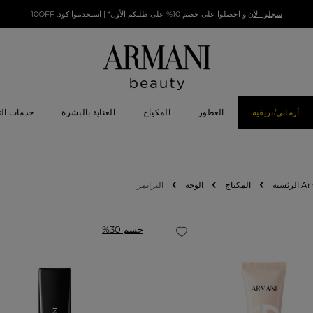
سجلوا الآن
و احصلوا على خصم 10% على طلبكم الأول* | استخدموا كود: 10OFF
أرماني/بريفيه
العطور
المكياج
العناية بالبشرة
خدمات ال
المكياج
الوجه
البرايمر
حسم 30%