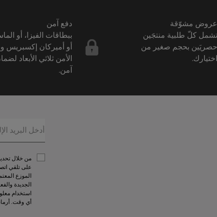
روض مشوّقة
دفع آمن
شمل كلّ طلبية منتجَين
ببطاقات الفيزا، أو الما
صريَين بحجم صغير من
أو أميركان إكسبريس و
ختيارك.
الأمن ثلاثي الأبعاد لضما
آمن.
على تلقي اتصا
الموزع المعتم
الجديدة والفع
استخدام معلوم
أي وقت. أرما