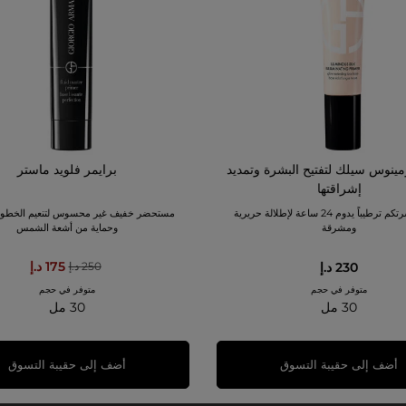
مينوس سيلك لتفتيح البشرة وتمديد
برايمر فلويد ماستر
إشراقتها
امنحوا بشرتكم ترطيباً يدوم 24 ساعة لإطلالة حريرية
مستحضر خفيف غير محسوس لتنعيم الخطوط
ومشرقة
وحماية من أشعة الشمس
175 د.إ
230 د.إ
250 د.إ
متوفر في حجم
متوفر في حجم
30 مل
30 مل
أضف إلى حقيبة التسوق
أضف إلى حقيبة التسوق