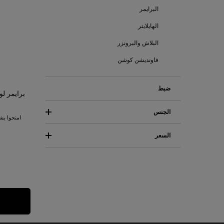
البرايمر
الهايلايتر
البلاش والبرونزر
فاونديشن كوشن
ضبط
برايمر لو
الجنس
السعر
(1)
Female