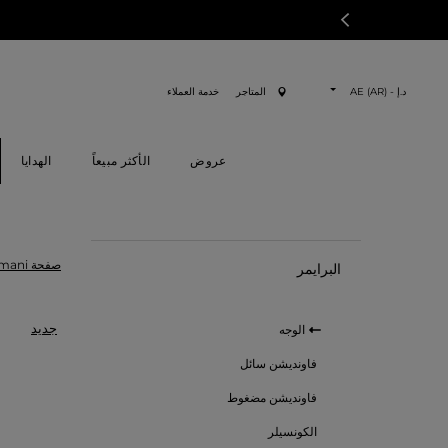
د.إ - AE (AR)
المتاجر
خدمة العملاء
عروض
الأكثر مبيعاً
الهدايا
صفحة Armani الرئسية
البرايمر
جديد
الوجه
فاونديشن سائل
فاونديشن مضغوط
الكونسيلر