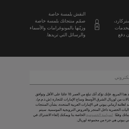
النقش بلمسة خاصة
ستركارد،
صمّم منتجاتك بلمسة خاصة
بخدمات
وزيّنها بالمونوغرامات والأسماء
ن دفع
والرسائل التي تريدها.
من خلال تحديد هذا المربع، فإنك تؤكد أنك تبلغ من العمر 18 عامًا على الأقل وتوافق
لات من لوريال الشرق الأوسط وساج الإمارات للتجارة (ش.ذ.م.م)،
د لعلامة أرماني بيوتي في الإمارات العربية المتحدة، بشأن المنتجات
اليات الحصرية داخل المتجر والعروض الترويجية الموسمية. سيتم
اتك وفقًا
لسياسة الخصوصية
الخاصة بنا ويمكنك إلغاء الاشتراك في
ني بيوتي هي جزء من مجموعة لوريال.