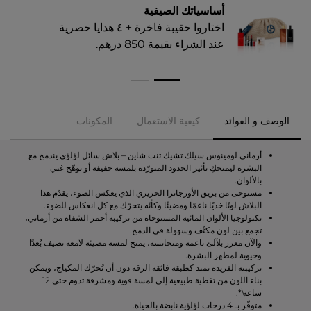
أساسياتك الصيفية
اختاروا حقيبة فاخرة + ٤ هدايا حصرية
عند الشراء بقيمة 850 درهم.​
الوصف و الفوائد
كيفية الاستعمال
المكونات
أرماني لومينوس سيلك تشيك تنت شاين – بلاش سائل لؤلؤي يندمج مع
البشرة ليمنحكِ تأثير الخدود المتورّدة بلمسة خفيفة أو توهّج غني
بالألوان.
مستوحى من بريق الأورجانزا الحريري الذي يعكس الضوء، يقدّم هذا
البلاش لونًا خديًا ناعمًا ومضيئًا وكأنّه يتحرّك مع كل انعكاس للضوء.
تكنولوجيا الألوان المائية المستوحاة من تركيبة أحمر الشفاه من أرماني،
تجمع بين لون مكثّف وسهولة في الدمج.
والآن معزز بلآلئ ناعمة ومتجانسة، يمنح لمسة مضيئة لامعة تضيف بُعدًا
وحيوية لمظهر البشرة.
تركيبته الفريدة تمتد كطبقة فائقة الرقة دون أن تُحرّك المكياج، ويمكن
بناء اللون من تغطية طبيعية إلى لمسة قوية ومشرقة تدوم حتى 12
ساعة\*.
متوفّر بـ 4 درجات لؤلؤية نابضة بالحياة.