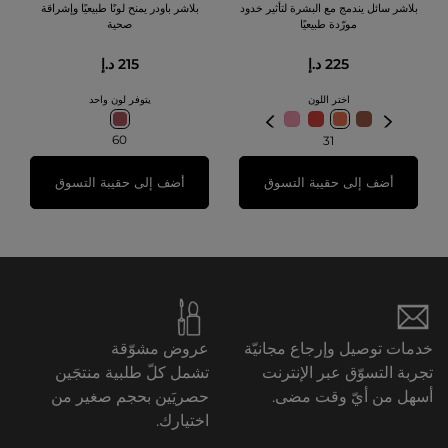
بلاشر سائل يندمج مع البشرة لتأثير خدود
بلاشر باودر يمنح لونًا طبيعيًا وإشراقة
مورّدة طبيعيًا
صحية
225 د.إ
215 د.إ
اختر اللون
يتوفر لون واحد
60
31
أضف إلى حقيبة التسوق
أضف إلى حقيبة التسوق
خدمات توصيل وإرجاع مجانيّة
عروض مشوّقة
تجربة التسوّق عبر الإنترنت
تشمل كلّ طلبية منتجَين
أسهل من أيّ وقت مضى.
حصريَين بحجم صغير من
اختيارك.