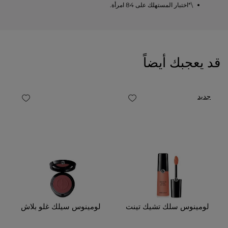
\*اختبار المستهلك على 84 امرأة.
قد يعجبك أيضاً
جديد
لومينوس سلك تشيك تينت
لومينوس سيلك غلو بلاش