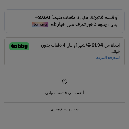
42S
50S
53S
62S
43S
أضف إلى قائمة أمنياتي
شحن وإرجاع مجاني