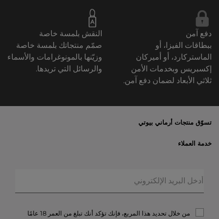
دفع آمن
النقش بلمسة خاصة
ببطاقات الفيزا، أو
صمّم منتجاتك بلمسة خاصة
الماستركارد، أو أميركان
وزيّنها بالمونوغرامات والأسماء
إكسبريس وبخدمات الأمن
والرسائل التي تريدها.
ثلاثي الأبعاد لضمان دفع آمن.
تسوّق منتجات أرماني بيوتي
الأكثر مبيعاً
خدمة العملاء
العروض الحصريّة
خدمات الشحن والإرجاع
الهدايا
الأسئلة المتكرّرة
المكياج
حالة الطلبيّة
العطور
الخصوصيّة والأمن
أرماني/بريفيه
الشروط والأحكام
من خلال تحديد هذا المربع، فإنك تؤكد أنك تبلغ من العمر 18 عامًا