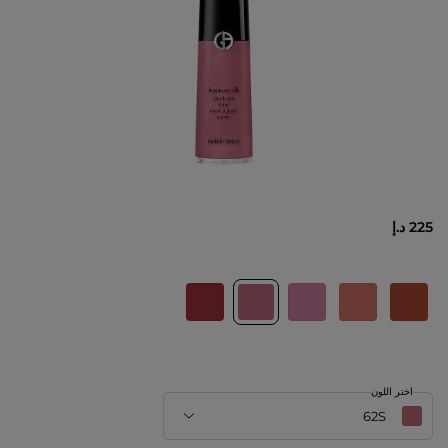
225 د.إ
اختر اللون
62S