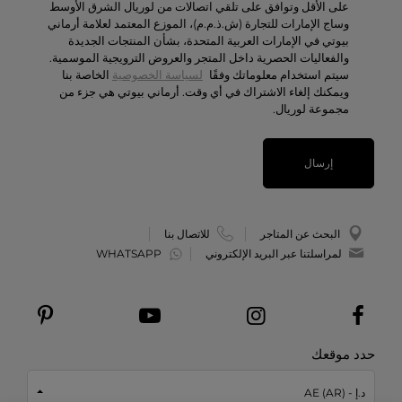
تواصل معنا
على الأقل وتوافق على تلقي اتصالات من لوريال الشرق الأوسط
وساج الإمارات للتجارة (ش.ذ.م.م)، الموزع المعتمد لعلامة أرماني
الوظائف
بيوتي في الإمارات العربية المتحدة، بشأن المنتجات الجديدة
والفعاليات الحصرية داخل المتجر والعروض الترويجية الموسمية.
سيتم استخدام معلوماتك وفقًا
لسياسة الخصوصية
الخاصة بنا
ويمكنك إلغاء الاشتراك في أي وقت. أرماني بيوتي هي جزء من
مجموعة لوريال.
إرسال
البحث عن المتاجر
للاتصال بنا
لمراسلتنا عبر البريد الإلكتروني
WHATSAPP
حدد موقعك
د.إ - AE (AR)