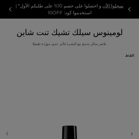
سجلوا الآن
و احصلوا على خصم 10% على طلبكم الأول* |
استخدموا كود: 10OFF
لومينوس سيلك تشيك تنت شاين
بلاشر سائل يندمج مع البشرة لتأثير خدود مورّدة طبيعيًا
جديد