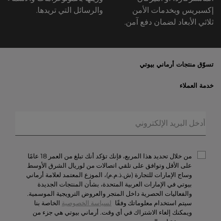
إكسبريس وبخدمات الأمن
والرسائل التي تريدها.
ثلاثي الأبعاد لضمان دفع آمن.
تسوّق منتجات أرماني بيوتي
الأكثر مبيعاً
خدمة العملاء
العروض الحصريّة
خدمات الشحن والإرجاع
الهدايا
الأسئلة المتكرّرة
المكياج
حالة الطلبيّة
العطور
الخصوصيّة والأمن
أرماني/بريفيه
الشروط والأحكام
من خلال تحديد هذا المربع، فإنك تؤكد أنك تبلغ من العمر 18 عامًا
تواصل معنا
على الأقل وتوافق على تلقي اتصالات من لوريال الشرق الأوسط
وساج الإمارات للتجارة (ش.ذ.م.م)، الموزع المعتمد لعلامة أرماني
الوظائف
بيوتي في الإمارات العربية المتحدة، بشأن المنتجات الجديدة
والفعاليات الحصرية داخل المتجر والعروض الترويجية الموسمية.
سيتم استخدام معلوماتك وفقًا
لسياسة الخصوصية
الخاصة بنا
ويمكنك إلغاء الاشتراك في أي وقت. أرماني بيوتي هي جزء من