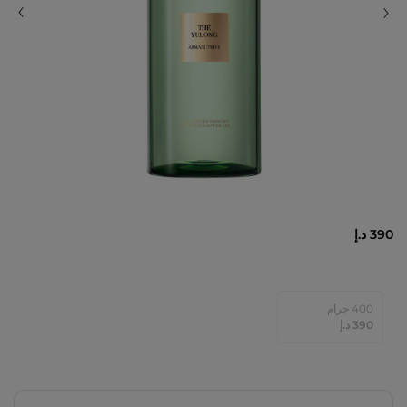
390 د.إ
400 جرام
⁦390⁩ د.إ