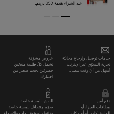
عند الشراء بقيمة 850 درهم.​
خدمات توصيل وإرجاع مجانيّة
عروض مشوّقة
تجربة التسوّق عبر الإنترنت
تشمل كلّ طلبية منتجَين
أسهل من أيّ وقت مضى.
حصريَين بحجم صغير من
اختيارك.
دفع آمن
النقش بلمسة خاصة
ببطاقات الفيزا، أو
صمّم منتجاتك بلمسة خاصة
الماستركارد، أو أميركان
وزيّنها بالمونوغرامات والأسماء