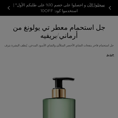
سجلوا الآن
و احصلوا على خصم 10% على طلبكم الأول* |
استخدموا كود: 10OFF
جل استحمام معطر تي يولونغ من
أرماني/بريفيه
جل استحمام فاخر بنفحات الشاي الأخضر المتلألئ والشاي الأسود المدخن، يُنظف البشرة بترف
جديد