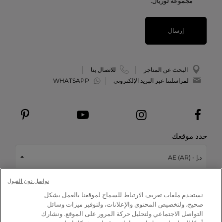
مجموعة لوريال.
إرسال
البحث عن المتاجر
للاتصال بنا
لمراسلتنا عبر البريد الإلكتروني
WHATSAPP
حدد موقعك
د.إ - AE (AR)
تواصل دون القبول
This site is protected by reCAPTCHA and the Google
Privacy Policy
نستخدم ملفات تعريف الارتباط للسماح لموقعنا بالعمل بشكل
and
Terms of Service
apply.
ابدأ الاختبار
صحيح، ولتخصيص المحتوى والإعلانات، ولتوفير ميزات وسائل
التواصل الاجتماعي ولتحليل حركة المرور على الموقع. ونشارك