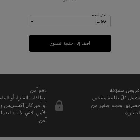
اختر الحجم
أضف إلى حقيبة التسوق
روض مشوّقة
دفع آمن
شمل كلّ طلبية منتجَين
ببطاقات الفيزا، أو الما
صريَين بحجم صغير من
أو أميركان إكسبريس و
ختيارك.
الأمن ثلاثي الأبعاد لضما
آمن.