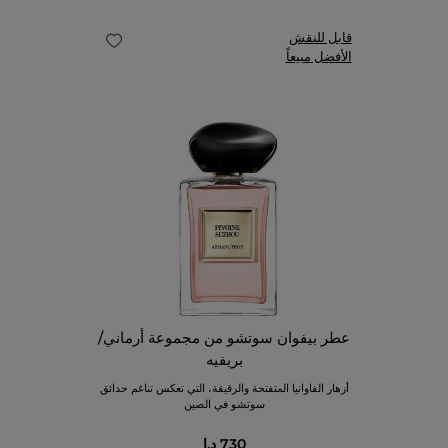
قابل للنقش
الأفضل مبيعاً
عطر بيفوان سوتشو من مجموعة أرماني/
بريفيه
أزهار الفاوانيا المتفتحة والرقيقة، التي تعكس تناغم حدائق
سوتشو في الصين
730 د.إ