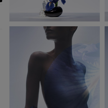
جربه
احصل على عينة مجانية مع طلبك من
لتجربه أولاً. استمتع باسترداد كامل
المبلغ إذا لم يعجبك.