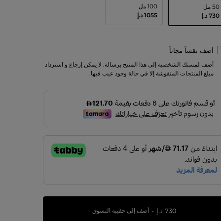
100 مل
50 مل
⁦1055⁩ د.إ
⁦730⁩ د.إ
أضف نقشاً مجاناً
أضف لمستك الشخصية إلى هذا المنتج برسالة. لا يمكن إرجاع و استرداد
مبلغ المنتجات المنقوشة إلا في حالة وجود عيب فيها.
730 د.إ
أضف إلى حقيبة التسوق