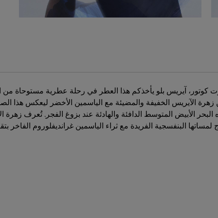
ت كوتور، آيريس بلو يأخذكم هذا العطر في رحلة عطرية مستوحاة من ا
من زهرة الآيريس الخفيفة والمضيئة مع الياسمين الأخضر ليعكس هذا الصف
لبحر الأبيض المتوسط الدافئة والهادئة عند بزوغ الفجر. تُعرف زهرة 
مساتها البنفسجية الفريدة مع ثراء الياسمين غرانديفلوروم الفاخر بتقن