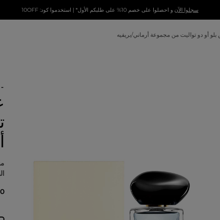
سجلوا الآن
و احصلوا على خصم 10% على طلبكم الأول* | استخدموا كود: 10OFF
لو أو دو تواليت من مجموعة أرماني/بريفيه
ع
ت
أ
مس
ال
730