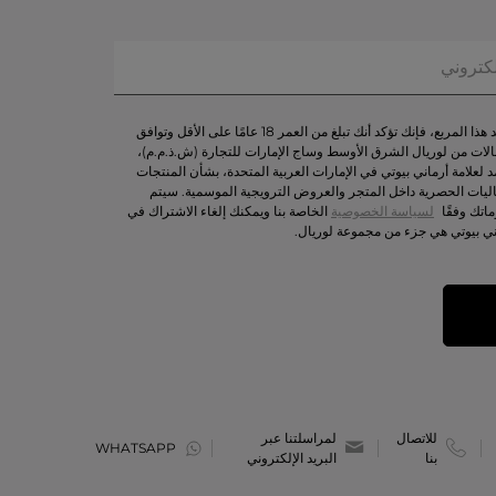
من خلال تحديد هذا المربع، فإنك تؤكد أنك تبلغ من العمر 18 عامًا على الأقل وتوافق
لات من لوريال الشرق الأوسط وساج الإمارات للتجارة (ش.ذ.م.م)،
د لعلامة أرماني بيوتي في الإمارات العربية المتحدة، بشأن المنتجات
اليات الحصرية داخل المتجر والعروض الترويجية الموسمية. سيتم
اتك وفقًا
لسياسة الخصوصية
الخاصة بنا ويمكنك إلغاء الاشتراك في
ني بيوتي هي جزء من مجموعة لوريال.
للاتصال
لمراسلتنا عبر
WHATSAPP
بنا
البريد الإلكتروني