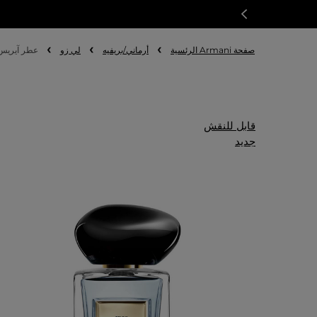
صفحة Armani الرئسية
أرماني/بريفيه
لي زو
عطر آيريس ب
قابل للنقش
جديد