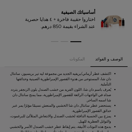
أساسياتك الصيفية
اختاروا حقيبة فاخرة + ٤ هدايا حصرية
عند الشراء بقيمة 850 درهم.​
الوصف و الفوائد
المكونات
اكتشف عطر أرماني/بريفيه الجديد من مجموعة ليه تير بريسيوز، سانتال
دان شا، المستوحى من هدوء القصور الإمبراطورية الصينية وحدائقها
التأملية.
يُعرف باسم دان شا، اللون الفريد من خشب الصندل بلون الزنجفر يتردد
صداه في الواجهات الرائعة للقصور الإمبراطورية، مما يمنح سانتال دان
شا اسمه الساحر.
يستحضر عطر سانتال دان شا الخشبي والمنعش نسيمًا مؤثرًا يمر عبر
حدائق القصور الإمبراطورية.
يمزج بين الحسية الدافئة لخشب الصندل والانتعاش المتلألئ للبرغموت،
والتوابل العطرية للهيل.
بدمج هذه النوتات الأنيقة، يتم إيقاظ عطر خشب الصندل الآسر والخشبي
بواسطة البرغموت المنعش، مما يخلق تأثير سانتال دان شا الحالم