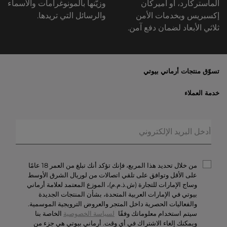
الماستركارد، أو أميركان
وزيّنها بالمونوغرامات والأسماء
إكسبريس وبخدمات الأمن
والرسائل التي تريدها.
ثلاثي الأبعاد لضمان دفع آمن.
تسوّق منتجات أرماني بيوتي
الأكثر مبيعاً
خدمة العملاء
العروض الحصريّة
خدمات الشحن والإرجاع
الهدايا
الأسئلة المتكرّرة
المكياج
حالة الطلبيّة
العطور
الخصوصيّة والأمن
أرماني/بريفيه
الشروط والأحكام
من خلال تحديد هذا المربع، فإنك تؤكد أنك تبلغ من العمر 18 عامًا
تواصل معنا
على الأقل وتوافق على تلقي اتصالات من لوريال الشرق الأوسط
وساج الإمارات للتجارة (ش.ذ.م.م)، الموزع المعتمد لعلامة أرماني
الوظائف
بيوتي في الإمارات العربية المتحدة، بشأن المنتجات الجديدة
والفعاليات الحصرية داخل المتجر والعروض الترويجية الموسمية.
سيتم استخدام معلوماتك وفقًا
لسياسة الخصوصية
الخاصة بنا
ويمكنك إلغاء الاشتراك في أي وقت. أرماني بيوتي هي جزء من