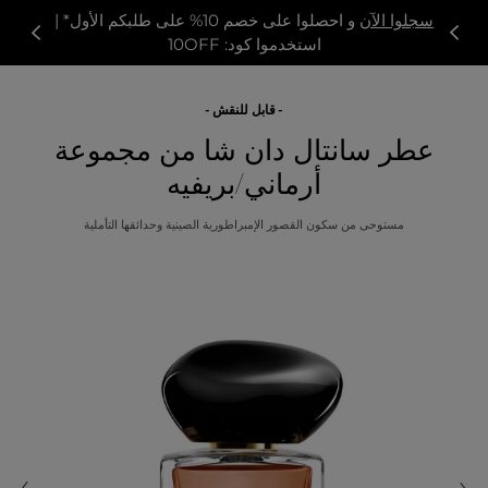
سجلوا الآن
و احصلوا على خصم 10% على طلبكم الأول* |
استخدموا كود: 10OFF
قابل للنقش
عطر سانتال دان شا من مجموعة
أرماني/بريفيه
مستوحى من سكون القصور الإمبراطورية الصينية وحدائقها التأملية