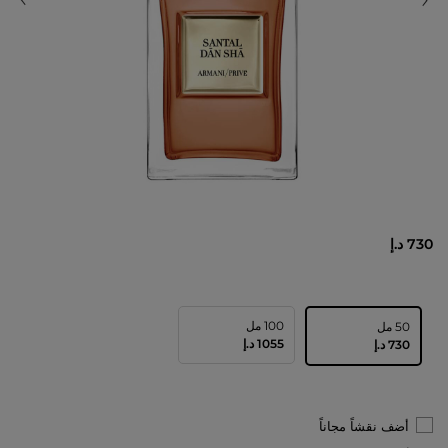
730 د.إ
100 مل
50 مل
⁦1055⁩ د.إ
⁦730⁩ د.إ
أضف نقشاً مجاناً