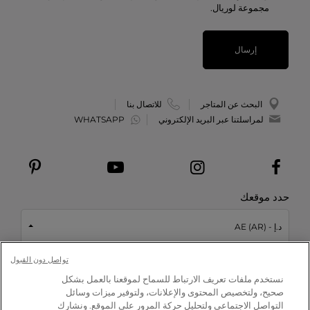
مجموعة لوريال.
إرسال
البحث عن المتاجر
للاتصال بنا
لمراسلتنا عبر البريد الإلكتروني
WHATSAPP
حدد موقعك
د.إ - AE (AR)
تواصل دون القبول
This site is protected by reCAPTCHA and the Google
Privacy Policy
نستخدم ملفات تعريف الارتباط للسماح لموقعنا بالعمل بشكل
and
Terms of Service
apply.
ابدأ الاختبار
صحيح، ولتخصيص المحتوى والإعلانات، ولتوفير ميزات وسائل
التواصل الاجتماعي ولتحليل حركة المرور على الموقع. ونشارك