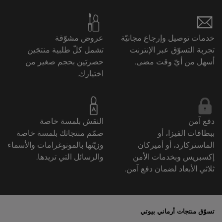
خدمات توصيل وإرجاع مجانيّة
عروض مشوّقة
تجربة التسوّق عبر الإنترنت
تشمل كلّ طلبية منتجَين
أسهل من أيّ وقت مضى.
حصريَين بحجم صغير من
اختيارك.
دفع آمن
النقش بلمسة خاصة
ببطاقات الفيزا، أو
صمّم منتجاتك بلمسة خاصة
الماستركارد، أو أميركان
وزيّنها بالمونوغرامات والأسماء
إكسبريس وبخدمات الأمن
والرسائل التي تريدها.
ثلاثي الأبعاد لضمان دفع آمن.
تسوّق منتجات أرماني بيوتي