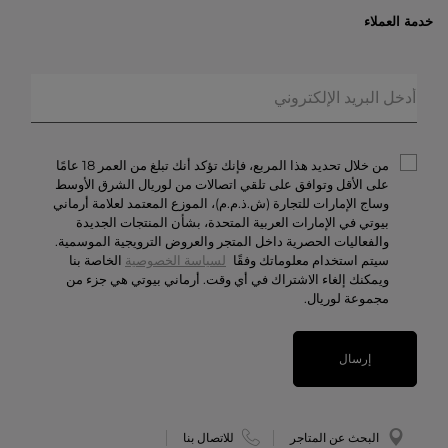
الأكثر مبيعاً
خدمة العملاء
العروض الحصريّة
خدمات الشحن والإرجاع
الهدايا
الأسئلة المتكرّرة
المكياج
حالة الطلبيّة
العطور
الخصوصيّة والأمن
أرماني/بريفيه
الشروط والأحكام
من خلال تحديد هذا المربع، فإنك تؤكد أنك تبلغ من العمر 18 عامًا
تواصل معنا
على الأقل وتوافق على تلقي اتصالات من لوريال الشرق الأوسط
وساج الإمارات للتجارة (ش.ذ.م.م)، الموزع المعتمد لعلامة أرماني
الوظائف
بيوتي في الإمارات العربية المتحدة، بشأن المنتجات الجديدة
والفعاليات الحصرية داخل المتجر والعروض الترويجية الموسمية.
سيتم استخدام معلوماتك وفقًا
لسياسة الخصوصية
الخاصة بنا
ويمكنك إلغاء الاشتراك في أي وقت. أرماني بيوتي هي جزء من
مجموعة لوريال.
إرسال
البحث عن المتاجر
للاتصال بنا