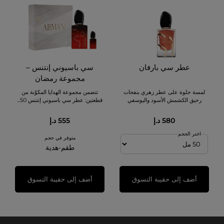
عطر سي بارفان
سي باسيوني إنتنس –
مجموعة رمضان
لمسة حلوة على عطر زهري بنفحات
تتضمن مجموعة الهدايا المكوّنة من
رحيق الكشمش الأسود واليوسفي
قطعتين: عطر سي باسيوني إنتنس 50...
580 د.إ
555 د.إ
اختر الحجم
متوفر في حجم
طقم-هدية
أضف إلى حقيبة التسوق
أضف إلى حقيبة التسوق