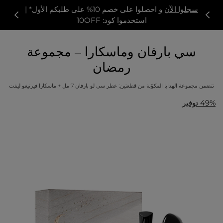
سجلوا الآن
و احصلوا على خصم 10% على طلبكم الأول* |
استخدموا كود: 10OFF
سي بارفان وماسكارا – مجموعة
رمضان
تتضمن مجموعة الهدايا المكوّنة من قطعتين: عطر سي لو بارفان 7 مل + ماسكارا فيرتيغو ليفت
49% توفير