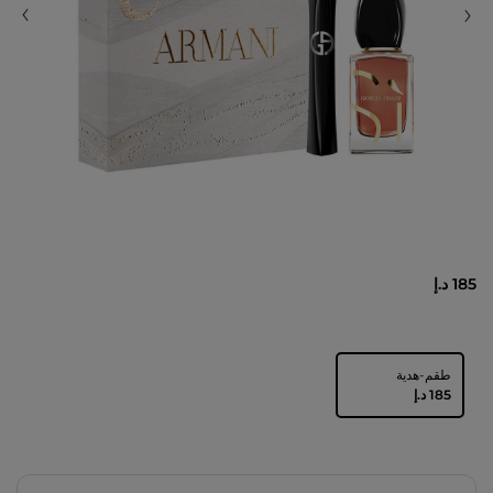
185 د.إ
طقم-هدية
⁦185⁩ د.إ