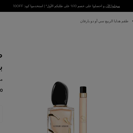
سجلوا الآن
و احصلوا على خصم 10% على طلبكم الأول* | استخدموا كود: 10OFF
طقم هدايا الربيع سي أو دو بارفان
ط
ب
مجم
560