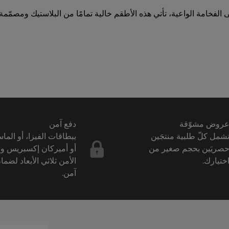
 الفخامة الواعية، تأتي هذه الأطقم خالية تمامًا من البلاستيك ومصمّمة 
روض مشوّقة
دفع آمن
شمل كلّ طلبية منتجَين
ببطاقات الفيزا، أو الما
صريَين بحجم صغير من
أو أميركان إكسبريس و
ختيارك.
الأمن ثلاثي الأبعاد لضما
آمن.