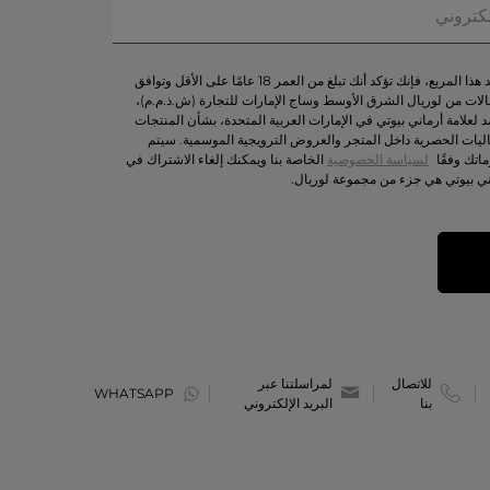
من خلال تحديد هذا المربع، فإنك تؤكد أنك تبلغ من العمر 18 عامًا على الأقل وتوافق
لات من لوريال الشرق الأوسط وساج الإمارات للتجارة (ش.ذ.م.م)،
د لعلامة أرماني بيوتي في الإمارات العربية المتحدة، بشأن المنتجات
اليات الحصرية داخل المتجر والعروض الترويجية الموسمية. سيتم
اتك وفقًا
لسياسة الخصوصية
الخاصة بنا ويمكنك إلغاء الاشتراك في
ني بيوتي هي جزء من مجموعة لوريال.
للاتصال
لمراسلتنا عبر
WHATSAPP
بنا
البريد الإلكتروني