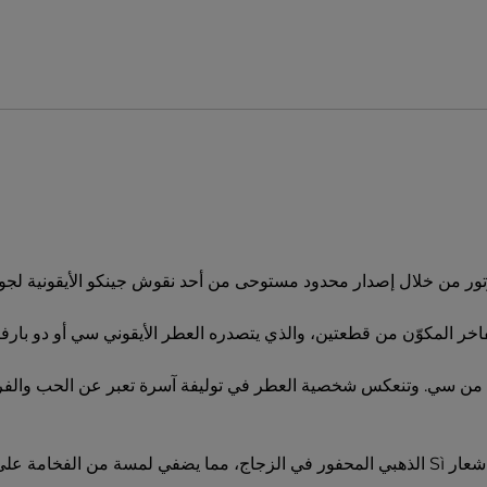
كوتور من خلال إصدار محدود مستوحى من أحد نقوش جينكو الأيقونية لجور
خر المكوّن من قطعتين، والذي يتصدره العطر الأيقوني سي أو دو بارفان.
ن الطقم من عطر بحجم 50 مل وعطر بحجم 10 مل من سي. وتنعكس شخصية العطر في توليفة آسرة تعبر
العطر الراقي.