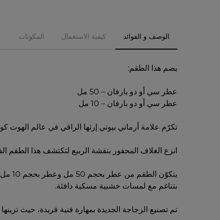
الوصف و الفوائد
كيفية الاستعمال
المكونات
يضم هذا الطقم:
عطر سي أو دو بارفان – 50 مل
عطر سي أو دو بارفان – 10 مل
تكرّم علامة أرماني بيوتي إرثها الراقي في عالم الهوت 
انزع الغلاف المحفور بنقشة الربيع لتكتشف هذا الطقم الفا
يتكوّ
بتناغم مع لمسات خشبية مسكية دافئة.
تم تصنيع الزجاجة الجديدة بمهارة فنية فريدة، حيث تزينها شعار Sì الذهبي المحفور في الزجاج، مما يضفي لمسة من الفخامة على هذا 