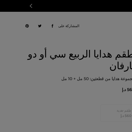
المشاركة على
قم هدايا الربيع سي أو دو
ارفان
وعة هدايا من قطعتين: 50 مل + 10 مل
 د.إ
طقم-هدية
⁦560⁩ د.إ