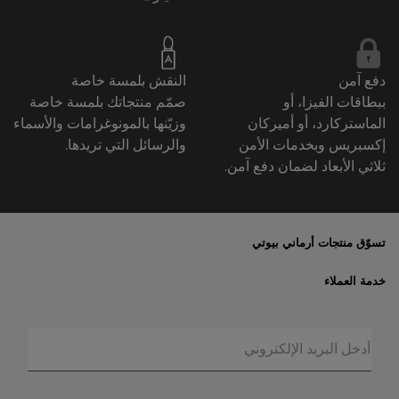
دفع آمن
النقش بلمسة خاصة
ببطاقات الفيزا، أو
صمّم منتجاتك بلمسة خاصة
الماستركارد، أو أميركان
وزيّنها بالمونوغرامات والأسماء
إكسبريس وبخدمات الأمن
والرسائل التي تريدها.
ثلاثي الأبعاد لضمان دفع آمن.
تسوّق منتجات أرماني بيوتي
الأكثر مبيعاً
خدمة العملاء
العروض الحصريّة
خدمات الشحن والإرجاع
الهدايا
الأسئلة المتكرّرة
المكياج
حالة الطلبيّة
العطور
الخصوصيّة والأمن
أرماني/بريفيه
الشروط والأحكام