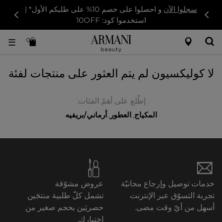
سجلوا الآن
و احصلوا على خصم 10% على طلبكم الأول* |
استخدموا كود: 10OFF
0
☰
لا كوليكسيون لم يتم العثور على منتجات لفئة
إطّلع على أهمّ الفئات:
المكياج
العطور
أرماني/بريفيه
,
,
خدمات توصيل وإرجاع مجانيّة
عروض مشوّقة
تجربة التسوّق عبر الإنترنت
تشمل كلّ طلبية منتجَين
أسهل من أيّ وقت مضى.
حصريَين بحجم صغير من
اختيارك.