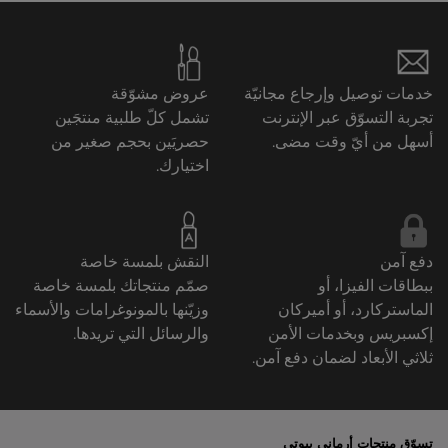
خدمات توصيل وإرجاع مجانيّة
عروض مشوّقة
تجربة التسوّق عبر الإنترنت
تشمل كلّ طلبية منتجَين
أسهل من أيّ وقت مضى.
حصريَين بحجم صغير من
اختيارك.
دفع آمن
النقش بلمسة خاصة
ببطاقات الفيزا، أو
صمّم منتجاتك بلمسة خاصة
الماستركارد، أو أميركان
وزيّنها بالمونوغرامات والأسماء
إكسبريس وبخدمات الأمن
والرسائل التي تريدها.
ثلاثي الأبعاد لضمان دفع آمن.
تسوّق منتجات أرماني بيوتي