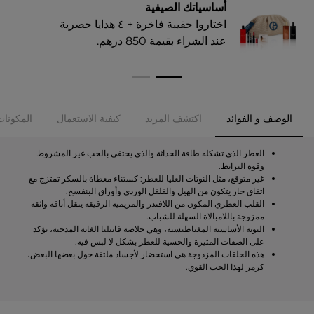
أساسياتك الصيفية
اختاروا حقيبة فاخرة + ٤ هدايا حصرية
عند الشراء بقيمة 850 درهم.​
الوصف و الفوائد
اكتشف المزيد
كيفية الاستعمال
المكونات
العطر الذي تشكله طاقة الحداثة والذي يحتفي بالحب غير المشروط
وقوة الترابط.
غير متوقع، مثل النوتات العليا للعطر: كستناء مغطاة بالسكر تمتزج مع
اتفاق حار يتكون من الهيل والفلفل الوردي وأوراق البنفسج.
القلب العطري المكون من اللافندر والمريمية الرقيقة ينقل أناقة واثقة
ممزوجة باللامبالاة السهلة للشباب.
النوتة الأساسية المغناطيسية، وهي خلاصة فانيليا الغابة المدخنة، تؤكد
على الصفات المثيرة والحسية للعطر بشكل لا لبس فيه.
هذه الحلقات المزدوجة هي استحضار لأجساد ملتفة حول بعضها البعض،
كرمز لهذا الحب القوي.