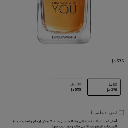
375 د.إ
100 مل
50 مل
⁦505⁩ د.إ
⁦375⁩ د.إ
أضف نقشاً مجاناً
أضف لمستك الشخصية إلى هذا المنتج برسالة. لا يمكن إرجاع و استرداد مبلغ
المنتجات المنقوشة إلا في حالة وجود عيب فيها.