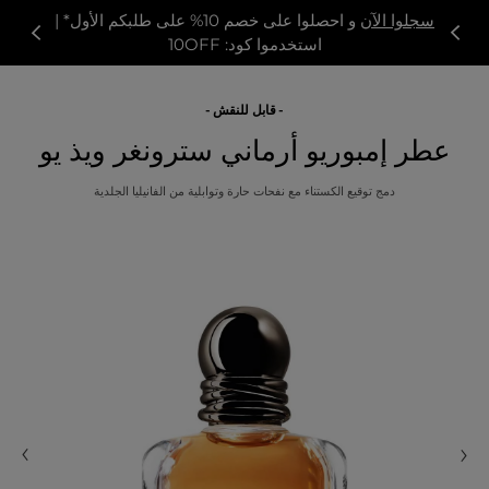
سجلوا الآن
و احصلوا على خصم 10% على طلبكم الأول* |
استخدموا كود: 10OFF
قابل للنقش
عطر إمبوريو أرماني سترونغر ويذ يو
دمج توقيع الكستناء مع نفحات حارة وتوابلية من الفانيليا الجلدية