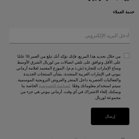
الأكثر مبيعاً
خدمة العملاء
العروض الحصريّة
خدمات الشحن والإرجاع
الهدايا
الأسئلة المتكرّرة
المكياج
حالة الطلبيّة
العطور
الخصوصيّة والأمن
أرماني/بريفيه
الشروط والأحكام
من خلال تحديد هذا المربع، فإنك تؤكد أنك تبلغ من العمر 18 عامًا
تواصل معنا
على الأقل وتوافق على تلقي اتصالات من لوريال الشرق الأوسط
وساج الإمارات للتجارة (ش.ذ.م.م)، الموزع المعتمد لعلامة أرماني
الوظائف
بيوتي في الإمارات العربية المتحدة، بشأن المنتجات الجديدة
والفعاليات الحصرية داخل المتجر والعروض الترويجية الموسمية.
سيتم استخدام معلوماتك وفقًا
لسياسة الخصوصية
الخاصة بنا
ويمكنك إلغاء الاشتراك في أي وقت. أرماني بيوتي هي جزء من
مجموعة لوريال.
إرسال