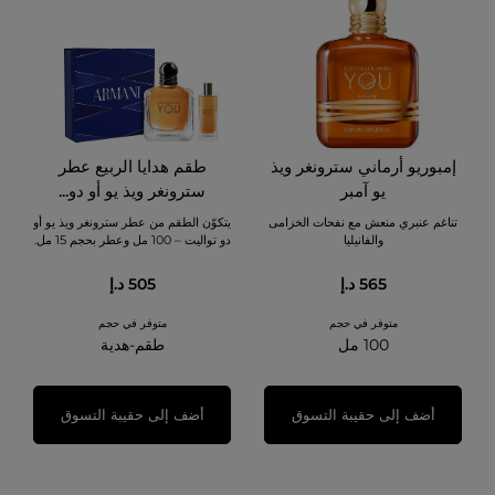
إمبوريو أرماني سترونغر ويذ
طقم هدايا الربيع عطر
يو آمبر
سترونغر ويذ يو أو دو...
تناغم عنبري منعش مع نفحات الخزامى
يتكوّن الطقم من عطر سترونغر ويذ يو أو
والفانيليا
دو تواليت – 100 مل وعطر بحجم 15 مل.
565 د.إ
505 د.إ
متوفر في حجم
متوفر في حجم
100 مل
طقم-هدية
أضف إلى حقيبة التسوق
أضف إلى حقيبة التسوق