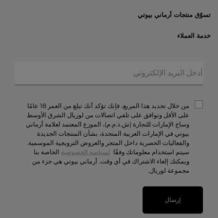
تسوّق منتجات أرماني بيوتي
الأكثر مبيعاً
خدمة العملاء
العروض الحصريّة
خدمات الشحن والإرجاع
الهدايا
الأسئلة المتكرّرة
المكياج
حالة الطلبيّة
العطور
الخصوصيّة والأمن
أرماني/بريفيه
الشروط والأحكام
من خلال تحديد هذا المربع، فإنك تؤكد أنك تبلغ من العمر 18 عامًا
تواصل معنا
على الأقل وتوافق على تلقي اتصالات من لوريال الشرق الأوسط
وساج الإمارات للتجارة (ش.ذ.م.م)، الموزع المعتمد لعلامة أرماني
الوظائف
بيوتي في الإمارات العربية المتحدة، بشأن المنتجات الجديدة
والفعاليات الحصرية داخل المتجر والعروض الترويجية الموسمية.
سيتم استخدام معلوماتك وفقًا
لسياسة الخصوصية
الخاصة بنا
ويمكنك إلغاء الاشتراك في أي وقت. أرماني بيوتي هي جزء من
مجموعة لوريال.
إرسال