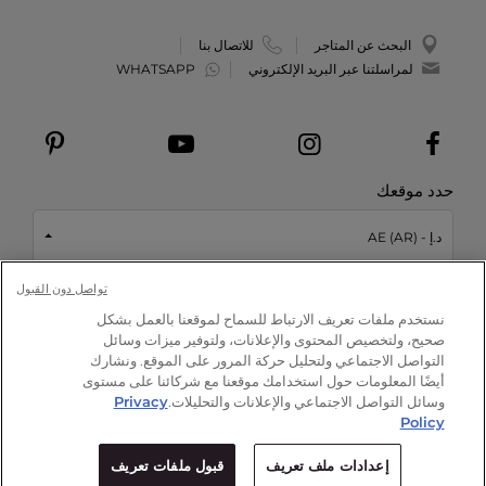
البحث عن المتاجر
للاتصال بنا
لمراسلتنا عبر البريد الإلكتروني
WHATSAPP
حدد موقعك
د.إ - AE (AR)
تواصل دون القبول
This site is protected by reCAPTCHA and the Google
Privacy Policy
نستخدم ملفات تعريف الارتباط للسماح لموقعنا بالعمل بشكل
and
Terms of Service
apply.
صحيح، ولتخصيص المحتوى والإعلانات، ولتوفير ميزات وسائل
التواصل الاجتماعي ولتحليل حركة المرور على الموقع. ونشارك
أيضًا المعلومات حول استخدامك موقعنا مع شركائنا على مستوى
وسائل التواصل الاجتماعي والإعلانات والتحليلات.
Privacy
© علامة أرماني بيوتي
2026
Policy
الشروط والأحكام
-
خريطة الموقع
-
سياسة حماية
-
إعدادات ملف تعريف
إعدادات ملف تعريف
قبول ملفات تعريف
1210 د.إ
اضف التالي الى الحقيبة