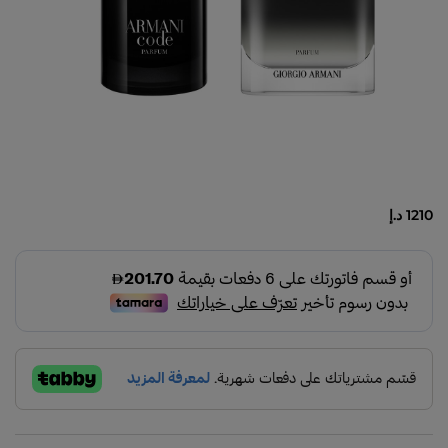
1210 د.إ