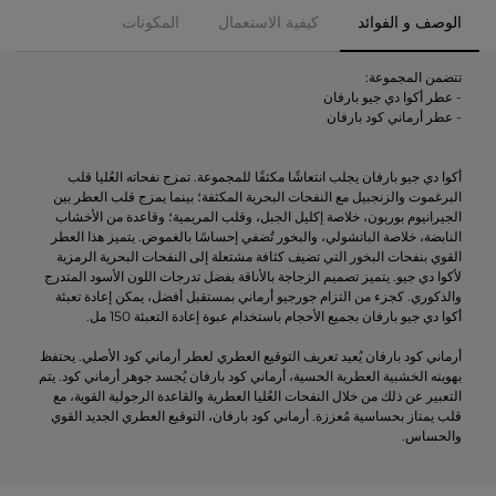
الوصف و الفوائد
كيفية الاستعمال
المكونات
تتضمن المجموعة:
- عطر أكوا دي جيو بارفان
- عطر أرماني كود بارفان
أكوا دي جيو بارفان يجلب انتعاشًا مكثفًا للمجموعة. تمزج نفحاته العُليا قلب
البرغموت والزنجبيل مع النفحات البحرية المكثفة؛ بينما يمزج قلب العطر بين
الجيرانيوم بوربون، خلاصة إكليل الجبل، وقلب المريمية؛ وقاعدة من الأخشاب
النابضة، خلاصة الباتشولي، والبخور تُضفي إحساسًا بالغموض. يتميز هذا العطر
القوي بنفحات البخور التي تضيف كثافة مشتعلة إلى النفحات البحرية الرمزية
لأكوا دي جيو. يتميز تصميم الزجاجة بالأناقة بفضل تدرجات اللون الأسود المتدرج
والذكوري. كجزء من التزام جورجيو أرماني بمستقبل أفضل، يمكن إعادة تعبئة
أكوا دي جيو بارفان بجميع الأحجام باستخدام عبوة إعادة التعبئة 150 مل.
أرماني كود بارفان يُعيد تعريف التوقيع العطري لعطر أرماني كود الأصلي. يحتفظ
بهويته الخشبية العطرية الحسية، أرماني كود بارفان يُجسد جوهر أرماني كود. يتم
التعبير عن ذلك من خلال النفحات العُليا العطرية والقاعدة الرجولية القوية، مع
قلب يمتاز بحساسية مُعززة. أرماني كود بارفان، التوقيع العطري الجديد القوي
والحساس.