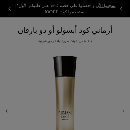
سجلوا الآن
و احصلوا على خصم 10% على طلبكم الأول* |
استخدموا كود: 10OFF
أرماني كود أبسولو أو دو بارفان
قاعدة من التونكا معززة بباقة زهور شرقية