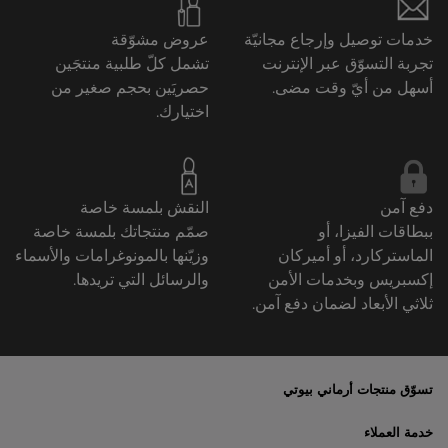
خدمات توصيل وإرجاع مجانيّة
عروض مشوّقة
تجربة التسوّق عبر الإنترنت
تشمل كلّ طلبية منتجَين
أسهل من أيّ وقت مضى.
حصريَين بحجم صغير من
اختيارك.
دفع آمن
النقش بلمسة خاصة
ببطاقات الفيزا، أو
صمّم منتجاتك بلمسة خاصة
الماستركارد، أو أميركان
وزيّنها بالمونوغرامات والأسماء
إكسبريس وبخدمات الأمن
والرسائل التي تريدها.
ثلاثي الأبعاد لضمان دفع آمن.
تسوّق منتجات أرماني بيوتي
الأكثر مبيعاً
خدمة العملاء
العروض الحصريّة