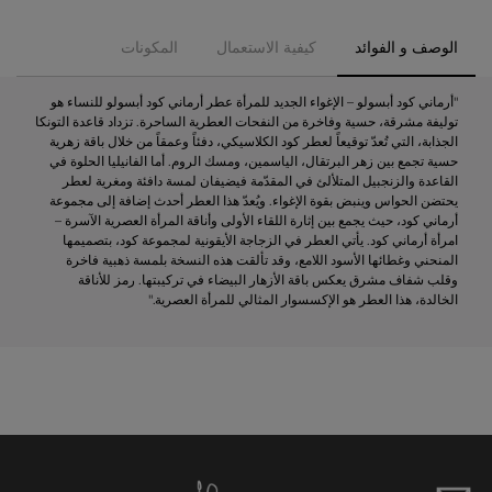
الوصف و الفوائد
كيفية الاستعمال
المكونات
"أرماني كود أبسولو – الإغواء الجديد للمرأة عطر أرماني كود أبسولو للنساء هو
توليفة مشرقة، حسية وفاخرة من النفحات العطرية الساحرة. تزداد قاعدة التونكا
الجذابة، التي تُعدّ توقيعاً لعطر كود الكلاسيكي، دفئاً وعمقاً من خلال باقة زهرية
حسية تجمع بين زهر البرتقال، الياسمين، ومسك الروم. أما الفانيليا الحلوة في
القاعدة والزنجبيل المتلألئ في المقدّمة فيضيفان لمسة دافئة ومغرية لعطر
يحتضن الحواس وينبض بقوة الإغواء. ويُعدّ هذا العطر أحدث إضافة إلى مجموعة
أرماني كود، حيث يجمع بين إثارة اللقاء الأولى وأناقة المرأة العصرية الآسرة –
امرأة أرماني كود. يأتي العطر في الزجاجة الأيقونية لمجموعة كود، بتصميمها
المنحني وغطائها الأسود اللامع، وقد تألقت هذه النسخة بلمسة ذهبية فاخرة
وقلب شفاف مشرق يعكس باقة الأزهار البيضاء في تركيبتها. رمز للأناقة
الخالدة، هذا العطر هو الإكسسوار المثالي للمرأة العصرية."