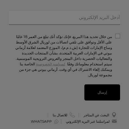
خدمات الشحن والإرجاع
الهدايا
الأسئلة المتكرّرة
المكياج
حالة الطلبيّة
العطور
الخصوصيّة والأمن
أرماني/بريفيه
الشروط والأحكام
من خلال تحديد هذا المربع، فإنك تؤكد أنك تبلغ من العمر 18 عامًا
تواصل معنا
على الأقل وتوافق على تلقي اتصالات من لوريال الشرق الأوسط
وساج الإمارات للتجارة (ش.ذ.م.م)، الموزع المعتمد لعلامة أرماني
الوظائف
بيوتي في الإمارات العربية المتحدة، بشأن المنتجات الجديدة
والفعاليات الحصرية داخل المتجر والعروض الترويجية الموسمية.
سيتم استخدام معلوماتك وفقًا
لسياسة الخصوصية
الخاصة بنا
ويمكنك إلغاء الاشتراك في أي وقت. أرماني بيوتي هي جزء من
مجموعة لوريال.
إرسال
البحث عن المتاجر
للاتصال بنا
لمراسلتنا عبر البريد الإلكتروني
WHATSAPP